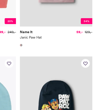
20%
54%
99,-
249,-
Name It
59,-
129,-
Janic Paw Hat