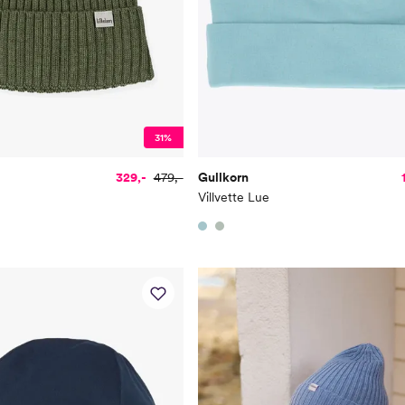
31%
329,-
479,-
Gullkorn
Villvette Lue