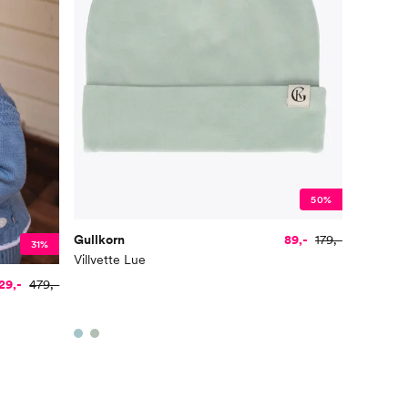
50%
Gullkorn
89,-
179,-
31%
Villvette Lue
29,-
479,-