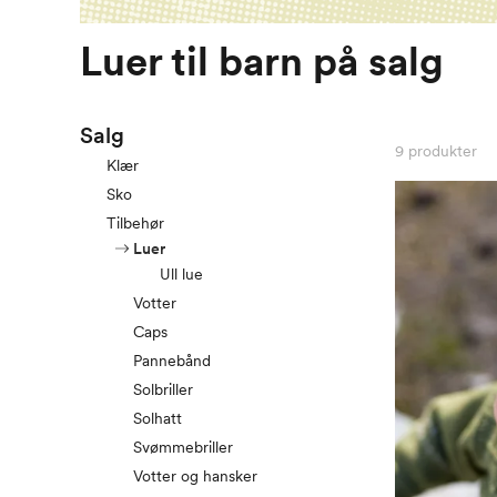
Luer til barn på salg
Salg
9
produkter
Klær
Sko
Tilbehør
Luer
Ull lue
Votter
Caps
Pannebånd
Solbriller
Solhatt
Svømmebriller
Votter og hansker