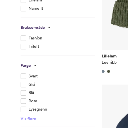
Lillelam
Name It
Bruksområde
Fashion
Friluft
Lillelam
Lue ribb
Farge
Svart
Grå
Blå
Rosa
Lysegrønn
Vis flere