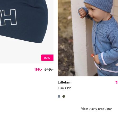
20%
199,-
249,-
Lillelam
3
Lue ribb
Viser 9 av 9 produkter