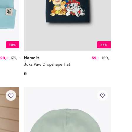
28%
54%
129,-
179,-
Name It
59,-
129,-
Juks Paw Dropshape Hat