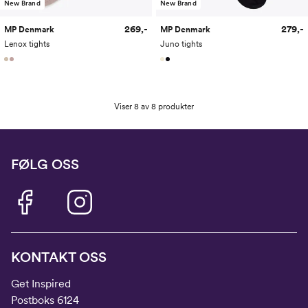
New Brand
New Brand
269,-
279,-
MP Denmark
MP Denmark
Lenox tights
Juno tights
Viser 8 av 8 produkter
FØLG OSS
KONTAKT OSS
Get Inspired
Postboks 6124