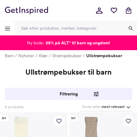
Ny kode:
25% på ALT
*
til barn og ungdom!
-
-
-
-
Barn
Nyheter
Klær
Strømpebukser
Ullstrømpebukser
Ullstrømpebukser til barn
Filtrering
Sorter etter
mest relevant
8
produkter
NY
NY