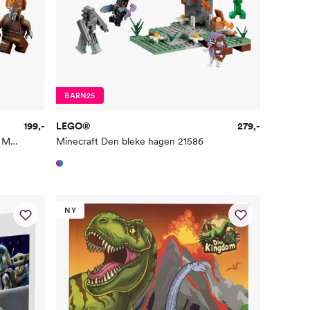
BARN25
199,-
LEGO®
279,-
Star Wars Plo Koons Jedi Starfighter Microfighter 75400
Minecraft Den bleke hagen 21586
NY