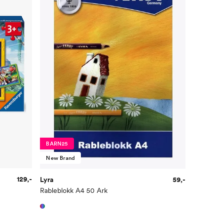
BARN25
New Brand
129,-
Lyra
59,-
Rableblokk A4 50 Ark