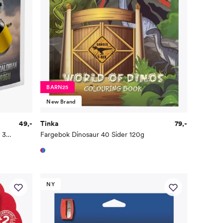
BARN25
New Brand
49,-
Tinka
79,-
Star Wars Minimodell av Razor Crest 30728
Fargebok Dinosaur 40 Sider 120g
NY