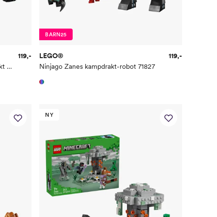
BARN25
119,-
LEGO®
119,-
Ninjago Kais fartsfylte motorsykkeljakt 71838
Ninjago Zanes kampdrakt-robot 71827
NY