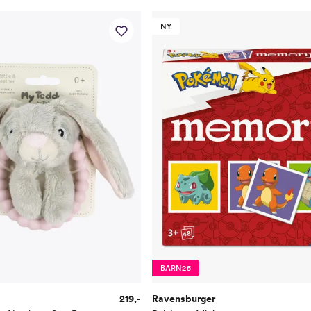
NY
BARN25
219,-
Ravensburger