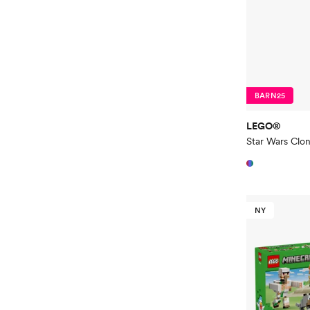
BARN25
LEGO®
NY