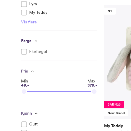
Lyra
NY
My Teddy
Vis flere
Farge
Flerfarget
Pris
Min
Max
49,-
379,-
BARN25
Kjønn
New Brand
Gutt
My Teddy