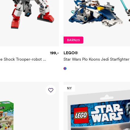
BARN25
199,-
LEGO®
Star Wars Clone Shock Trooper-robot 75448
NY