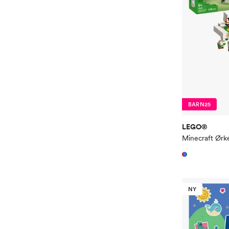
BARN25
LEGO®
NY