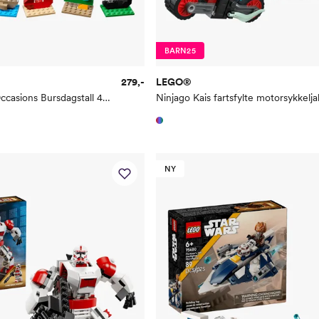
BARN25
279,-
LEGO®
Seasons and Occasions Bursdagstall 40807
NY