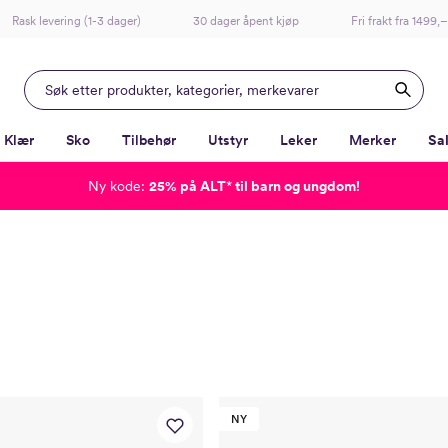
Rask levering (1-3 dager)
30 dager åpent kjøp
Fri frakt fra 1499,–
Klær
Sko
Tilbehør
Utstyr
Leker
Merker
Sa
Ny kode:
25% på ALT
*
til barn og ungdom!
-
-
-
-
NY