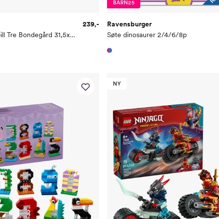
BARN25
239,-
Ravensburger
Fantus Puslespill Tre Bondegård 31,5x22cm
Søte dinosaurer 2/4/6/8p
NY