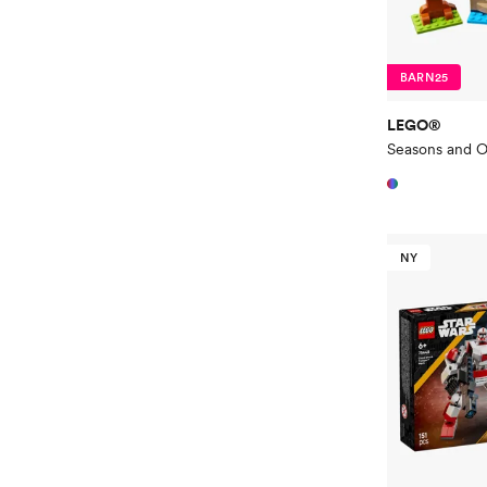
BARN25
LEGO®
NY