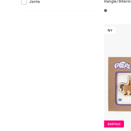
Rangle/Biteri
Jente
NY
BARN25