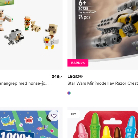
BARN25
349,-
LEGO®
Minecraft Ørkenangrep med hønse-jockey 21592
NY