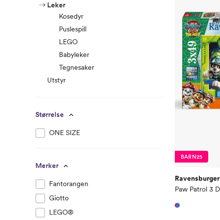
Leker
Kosedyr
Puslespill
LEGO
Babyleker
Tegnesaker
Utstyr
Størrelse
ONE SIZE
BARN25
Merker
Ravensburger
Fantorangen
Paw Patrol 3 
Giotto
LEGO®