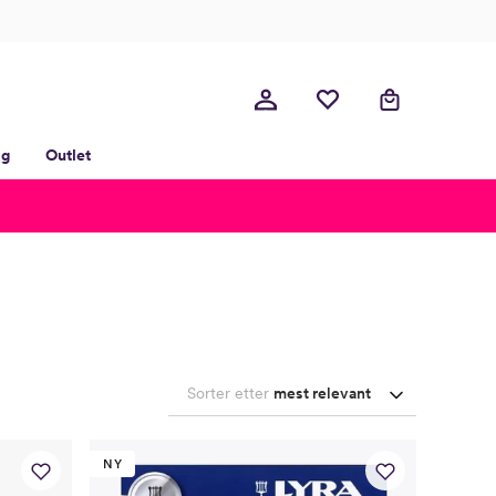
lg
Outlet
Sorter etter
mest relevant
NY