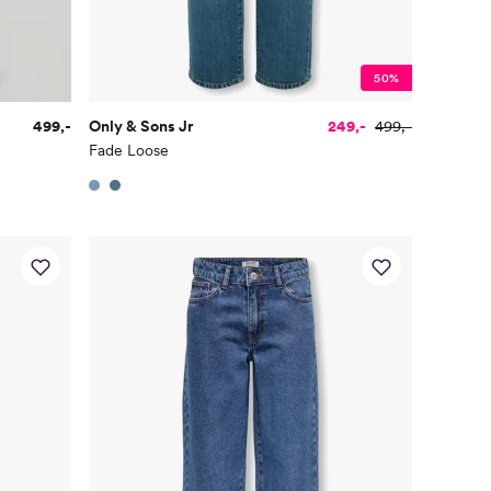
50%
499,-
Only & Sons Jr
249,-
499,-
Fade Loose