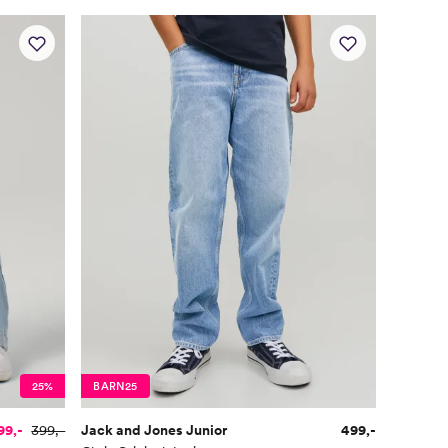
25%
BARN25
99,-
399,-
Jack and Jones Junior
499,-