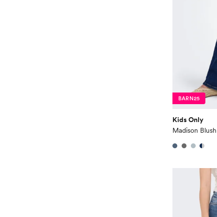
BARN25
Kids Only
Madison Blus