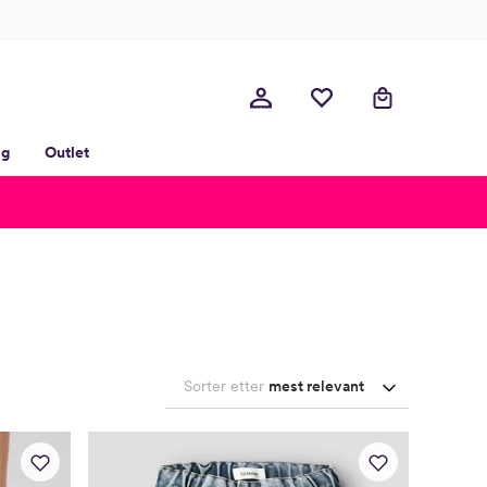
lg
Outlet
Sorter etter
mest relevant