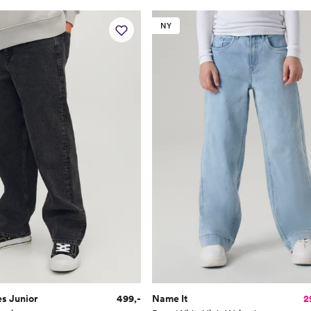
NY
s Junior
499,-
Name It
2