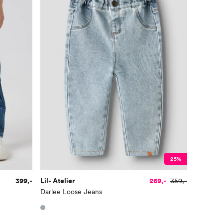
25%
399,-
Lil- Atelier
269,-
359,-
Darlee Loose Jeans