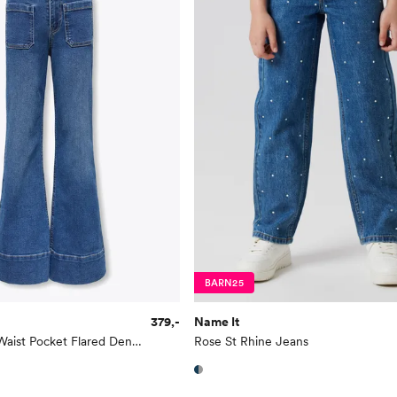
BARN25
379,-
Name It
Cypress High Waist Pocket Flared Denim
Rose St Rhine Jeans