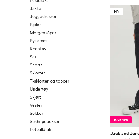
Festdrakt
Jakker
NY
Joggedresser
Kjoler
Morgenkåper
Pysjamas
Regntøy
Sett
Shorts
Skjorter
T-skjorter og topper
Undertøy
Skjørt
Vester
Sokker
BARN25
Strømpebukser
Fotballdrakt
Jack and Jone