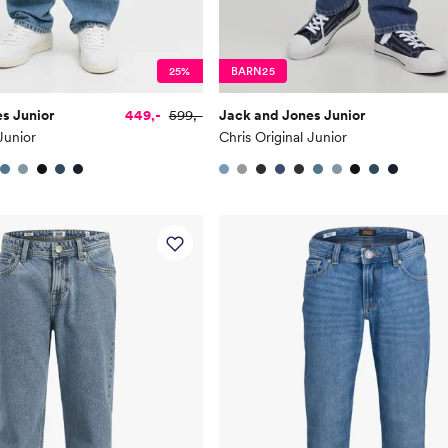
25%
BARN25
s Junior
449,-
599,-
Jack and Jones Junior
Junior
Chris Original Junior