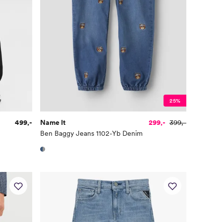
25%
499,-
Name It
299,-
399,-
Ben Baggy Jeans 1102-Yb Denim