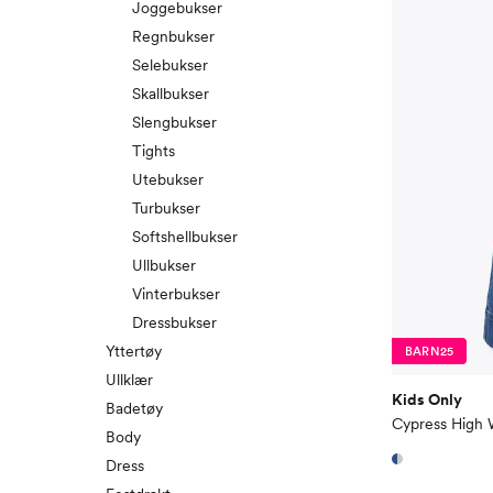
Joggebukser
Regnbukser
Selebukser
Skallbukser
Slengbukser
Tights
Utebukser
Turbukser
Softshellbukser
Ullbukser
Vinterbukser
Dressbukser
Yttertøy
BARN25
Ullklær
Kids Only
Badetøy
Body
Dress