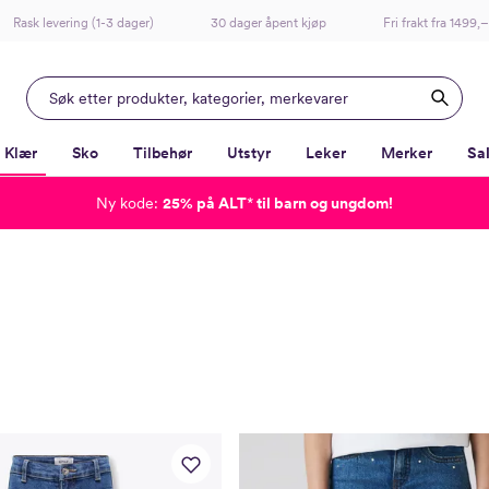
Rask levering (1-3 dager)
30 dager åpent kjøp
Fri frakt fra 1499,–
Klær
Sko
Tilbehør
Utstyr
Leker
Merker
Sa
Ny kode:
25% på ALT
*
til barn og ungdom!
-
-
-
-