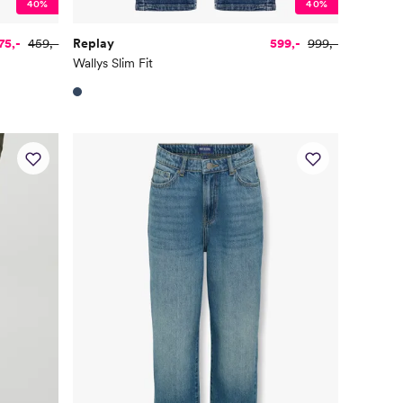
40%
40%
75,-
459,-
Replay
599,-
999,-
Wallys Slim Fit