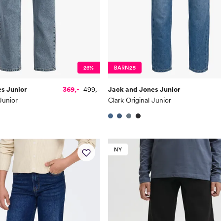
26%
BARN25
s Junior
369,-
499,-
Jack and Jones Junior
Junior
Clark Original Junior
NY