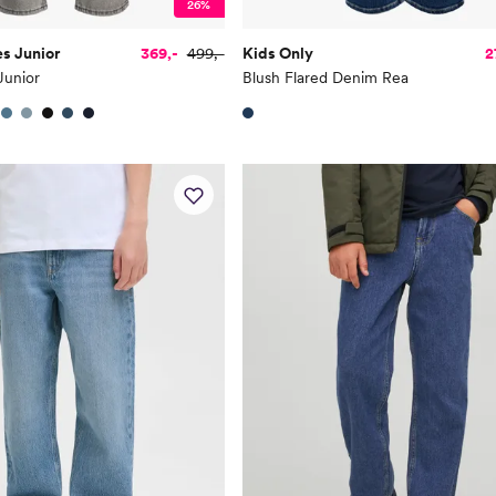
26%
s Junior
369,-
499,-
Kids Only
2
Junior
Blush Flared Denim Rea