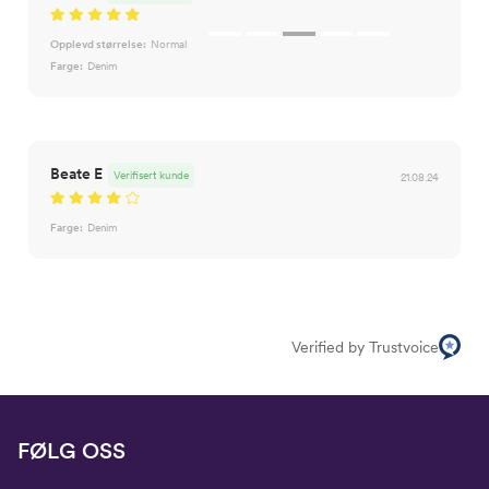
Opplevd størrelse:
Normal
Farge:
Denim
Beate E
Verifisert kunde
21.08.24
Farge:
Denim
Verified by Trustvoice
FØLG OSS