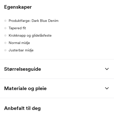
Egenskaper
Produktfarge: Dark Blue Denim
Tapered fit
Krokknapp og glidelåsfeste
Normal midje
Justerbar midje
Størrelsesguide
Alle mål er oppgitt i centimeter.
Materiale og pleie
Name it Baby:
63% Lyocell, 37% Bomull
Alder
0 M
2 M
4 M
6 M
9 M
1 År
Anbefalt til deg