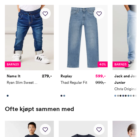
Høyde
50
56
62
68
74
80
Toppstørrelse
50
56
62
68
74
80
Buksestørrelse
50
56
62
68
74
80
Bryst
37
39,5
42
44,5
47
49
Midje
37
39
41
43
45
47
Erm
25,5
28
30,35
33,5
36,5
39
BARN25
40%
BARN25
Hofte
34
37
40
43
46
49
279,-
599,-
Name It
Replay
Jack and Jo
Innersøm
17
20
23
26
29
32
999,-
Ryan Slim Sweat Jeans
Thad Regular Fit
Junior
Name it Mini:
Ofte kjøpt sammen med
Alder
1 År
1,5 År
2 År
3 År
4 År
5 År
Høyde
80
86
92
98
104
110
Toppstørrelse
80
86
92
98
104
110/116