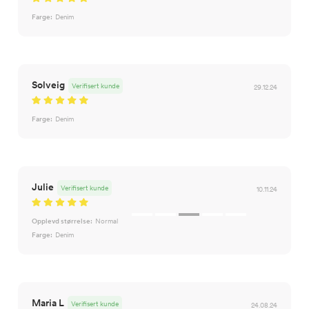
Midje
56,5
58
60
62
64
Farge:
Denim
Erm
54
57
60
63
66
Hofte
64
66
69
72
75
Solveig
Verifisert kunde
29.12.24
Innersøm
52,5
56
59
62
65
Farge:
Denim
Julie
Verifisert kunde
10.11.24
Opplevd størrelse:
Normal
Farge:
Denim
Maria L
Verifisert kunde
24.08.24