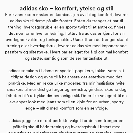
adidas sko – komfort, ytelse og stil
For kvinner som ønsker en kombinasjon av stil og komfort, leverer
adidas sko til dame på alle fronter. Enten du trenger et par til
trening, hverdagsbruk eller en sporty twist til et antrekk, finnes
det noe for enhver anledning. Fottøy fra adidas er kjent for sin
overlegne kvalitet og funksjonalitet. Uansett om du trenger sko til
trening eller hverdagsbruk, leverer adidas sko med imponerende
passform og slitestyrke. Hvert par er laget for å gi optimal komfort
og støtte, samtidig som de ser fantastiske ut.
adidas sneakers til dame er spesielt populære, takket være sitt
tidløse design og evne til å balansere det estetiske med det
praktiske. Med en rekke ulike modeller, fra minimalistiske hvite
sneakers til mer dristige farger og mønstre, gir disse skoene deg
friheten til å uttrykke din personlige stil. De er like velegnet til en
avslappet look med jeans som til en kjole for en urban, sporty
edge – alltid med komfort som en selvfølge.
adidas joggesko er det perfekte valget for de som trenger en
pålitelig sko til både trening og hverdagsbruk. Utstyrt med
innovative teknologier som gir ekstra støtte og demping, sørger