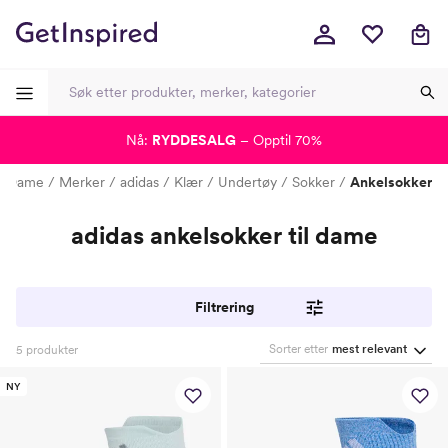
Nå:
RYDDESALG
– Opptil 70%
-
-
-
-
Dame
Merker
adidas
Klær
Undertøy
Sokker
Ankelsokker
adidas ankelsokker til dame
Filtrering
Sorter etter
mest relevant
5
produkter
NY