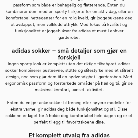
passform som både er behagelig og flatterende. Enten du
kombinerer dem med en sporty t-skjorte for en aktiv dag, eller en
komfortabel hettegenser for en rolig kveld, gir joggebuksene deg
et avslappet, men velkledd uttrykk. Med fokus på kvalitet og
funksjonalitet er joggebukser fra adidas et must i enhver
garderobe.
adidas sokker – små detaljer som gjør en
forskjell
Ingen sporty look er komplett uten det riktige tilbehøret. adidas
sokker kombinerer pusteevne, støtte og slitestyrke med et stilrent
design, noe som gjør dem til en nødvendighet i garderoben. Med
ergonomisk passform og forsterkede områder på hæl og tå, gir de
maksimal komfort, uansett aktivitet.
Enten du velger ankelsokker til trening eller høyere modeller for
ekstra varme, gir adidas deg både funksjonalitet og stil. Disse
sokkene er laget for å holde deg komfortabel hele dagen og er et
perfekt tillegg til favorittskoene dine.
Et komplett utvalg fra adidas