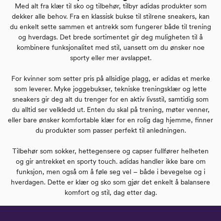
Med alt fra klær til sko og tilbehør, tilbyr adidas produkter som
dekker alle behov. Fra en klassisk bukse til stilrene sneakers, kan
du enkelt sette sammen et antrekk som fungerer både til trening
og hverdags. Det brede sortimentet gir deg muligheten til å
kombinere funksjonalitet med stil, uansett om du ønsker noe
sporty eller mer avslappet.
For kvinner som setter pris på allsidige plagg, er adidas et merke
som leverer. Myke joggebukser, tekniske treningsklær og lette
sneakers gir deg alt du trenger for en aktiv livsstil, samtidig som
du alltid ser velkledd ut. Enten du skal på trening, møter venner,
eller bare ønsker komfortable klær for en rolig dag hjemme, finner
du produkter som passer perfekt til anledningen.
Tilbehør som sokker, hettegensere og capser fullfører helheten
og gir antrekket en sporty touch. adidas handler ikke bare om
funksjon, men også om å føle seg vel – både i bevegelse og i
hverdagen. Dette er klær og sko som gjør det enkelt å balansere
komfort og stil, dag etter dag.