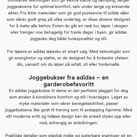
joggeskoene for optimal komfort, selv under lange og krevende
økter. Fra lette materialer som gir god pusteevne til solide såler
som sikrer godt grep på ulike underlag, er disse skoene designet
for å møte alle behov. Enten du går en rask tur, løper i skogen
eller trenger noe behagelig for travle dager i byen, gir adidas
joggesko deg både funksjonalitet og stil.
For løpere er adidas løpesko et smart valg. Med teknologier som
gir energiretur og støtte, er de designet for å forbedre ytelsen
din, uansett om du løper på asfalt, sti eller tredemølle.
Joggebukser fra adidas – en
garderobefavoritt
En adidas joggebukse til dame er det perfekte plagget for deg
som ønsker å kombinere komfort og stil i hverdagen. Laget av
myke materialer som sikrer bevegelsesfrihet, passer
joggebuksene like godt til trening som til avslapping hjemme. Med
sitt moderne snitt og tidløse design kan de enkelt styles opp eller
ned, avhengig av anledningen.
Praktiske detaljer som elastisk midje og justerbare snøringer gir en