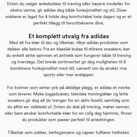
Enten du velger ankelsokker til trening eller høyere modeller for
ekstra varme, gir adidas deg både funksjonalitet og stil. Disse
sokkene er laget for å holde deg komfortabel hele dagen og er et
perfekt tillegg til favorittskoene dine.
Et komplett utvalg fra adidas
Med alt fra klær til sko og tilbehør, tilbyr adidas produkter som
dekker alle behov. Fra en klassisk bukse til stilrene sneakers, kan
du enkelt sette sammen et antrekk som fungerer både til trening
og hverdags. Det brede sortimentet gir deg muligheten til å
kombinere funksjonalitet med stil, uansett om du ønsker noe
sporty eller mer avslappet.
For kvinner som setter pris på allsidige plagg, er adidas et merke
som leverer. Myke joggebukser, tekniske treningsklær og lette
sneakers gir deg alt du trenger for en aktiv livsstil, samtidig som
du alltid ser velkledd ut. Enten du skal på trening, møter venner,
eller bare ønsker komfortable klær for en rolig dag hjemme, finner
du produkter som passer perfekt til anledningen.
Tilbehør som sokker, hettegensere og capser fullfører helheten