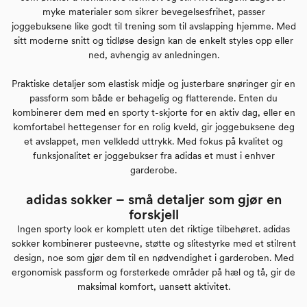
myke materialer som sikrer bevegelsesfrihet, passer
joggebuksene like godt til trening som til avslapping hjemme. Med
sitt moderne snitt og tidløse design kan de enkelt styles opp eller
ned, avhengig av anledningen.
Praktiske detaljer som elastisk midje og justerbare snøringer gir en
passform som både er behagelig og flatterende. Enten du
kombinerer dem med en sporty t-skjorte for en aktiv dag, eller en
komfortabel hettegenser for en rolig kveld, gir joggebuksene deg
et avslappet, men velkledd uttrykk. Med fokus på kvalitet og
funksjonalitet er joggebukser fra adidas et must i enhver
garderobe.
adidas sokker – små detaljer som gjør en
forskjell
Ingen sporty look er komplett uten det riktige tilbehøret. adidas
sokker kombinerer pusteevne, støtte og slitestyrke med et stilrent
design, noe som gjør dem til en nødvendighet i garderoben. Med
ergonomisk passform og forsterkede områder på hæl og tå, gir de
maksimal komfort, uansett aktivitet.