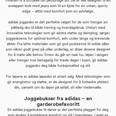
friheten til å uttrykke din personlige stil. De er like velegnet til en
avslappet look med jeans som til en kjole for en urban, sporty
edge – alltid med komfort som en selvfølge.
adidas joggesko er det perfekte valget for de som trenger en
pålitelig sko til både trening og hverdagsbruk. Utstyrt med
innovative teknologier som gir ekstra støtte og demping, sørger
joggeskoene for optimal komfort, selv under lange og krevende
økter. Fra lette materialer som gir god pusteevne til solide såler
som sikrer godt grep på ulike underlag, er disse skoene designet
for å møte alle behov. Enten du går en rask tur, løper i skogen
eller trenger noe behagelig for travle dager i byen, gir adidas
joggesko deg både funksjonalitet og stil.
For løpere er adidas løpesko et smart valg. Med teknologier som
gir energiretur og støtte, er de designet for å forbedre ytelsen
din, uansett om du løper på asfalt, sti eller tredemølle.
Joggebukser fra adidas – en
garderobefavoritt
En adidas joggebukse til dame er det perfekte plagget for deg
som ønsker å kombinere komfort og stil i hverdagen. Laget av