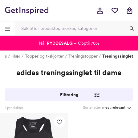
Nå:
RYDDESALG
– Opptil 70%
-
-
-
-
idas
Klær
Topper og t-skjorter
Treningstopper
Treningssinglet
adidas treningssinglet til dame
Filtrering
Sorter etter
mest relevant
1
produkter