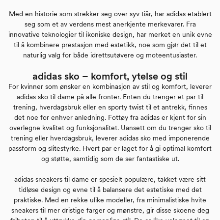
Med en historie som strekker seg over syv tiår, har adidas etablert
seg som et av verdens mest anerkjente merkevarer. Fra
innovative teknologier til ikoniske design, har merket en unik evne
til å kombinere prestasjon med estetikk, noe som gjør det til et
naturlig valg for både idrettsutøvere og moteentusiaster.
adidas sko – komfort, ytelse og stil
For kvinner som ønsker en kombinasjon av stil og komfort, leverer
adidas sko til dame på alle fronter. Enten du trenger et par til
trening, hverdagsbruk eller en sporty twist til et antrekk, finnes
det noe for enhver anledning. Fottøy fra adidas er kjent for sin
overlegne kvalitet og funksjonalitet. Uansett om du trenger sko til
trening eller hverdagsbruk, leverer adidas sko med imponerende
passform og slitestyrke. Hvert par er laget for å gi optimal komfort
og støtte, samtidig som de ser fantastiske ut.
adidas sneakers til dame er spesielt populære, takket være sitt
tidløse design og evne til å balansere det estetiske med det
praktiske. Med en rekke ulike modeller, fra minimalistiske hvite
sneakers til mer dristige farger og mønstre, gir disse skoene deg