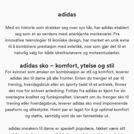
adidas
Med en historie som strekker seg over syv tiår, har adidas etablert
seg som et av verdens mest anerkjente merkevarer. Fra
innovative teknologier til ikoniske design, har merket en unik evne
til å kombinere prestasjon med estetikk, noe som gjør det til et
naturlig valg for både idrettsutøvere og moteentusiaster.
adidas sko – komfort, ytelse og stil
For kvinner som ønsker en kombinasjon av stil og komfort, leverer
adidas sko til dame på alle fronter. Enten du trenger et par til
trening, hverdagsbruk eller en sporty twist til et antrekk, finnes
det noe for enhver anledning. Fottøy fra adidas er kjent for sin
overlegne kvalitet og funksjonalitet. Uansett om du trenger sko til
trening eller hverdagsbruk, leverer adidas sko med imponerende
passform og slitestyrke. Hvert par er laget for å gi optimal komfort
og støtte, samtidig som de ser fantastiske ut.
adidas sneakers til dame er spesielt populære, takket være sitt