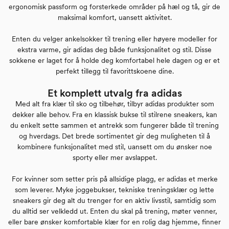
ergonomisk passform og forsterkede områder på hæl og tå, gir de
maksimal komfort, uansett aktivitet.
Enten du velger ankelsokker til trening eller høyere modeller for
ekstra varme, gir adidas deg både funksjonalitet og stil. Disse
sokkene er laget for å holde deg komfortabel hele dagen og er et
perfekt tillegg til favorittskoene dine.
Et komplett utvalg fra adidas
Med alt fra klær til sko og tilbehør, tilbyr adidas produkter som
dekker alle behov. Fra en klassisk bukse til stilrene sneakers, kan
du enkelt sette sammen et antrekk som fungerer både til trening
og hverdags. Det brede sortimentet gir deg muligheten til å
kombinere funksjonalitet med stil, uansett om du ønsker noe
sporty eller mer avslappet.
For kvinner som setter pris på allsidige plagg, er adidas et merke
som leverer. Myke joggebukser, tekniske treningsklær og lette
sneakers gir deg alt du trenger for en aktiv livsstil, samtidig som
du alltid ser velkledd ut. Enten du skal på trening, møter venner,
eller bare ønsker komfortable klær for en rolig dag hjemme, finner