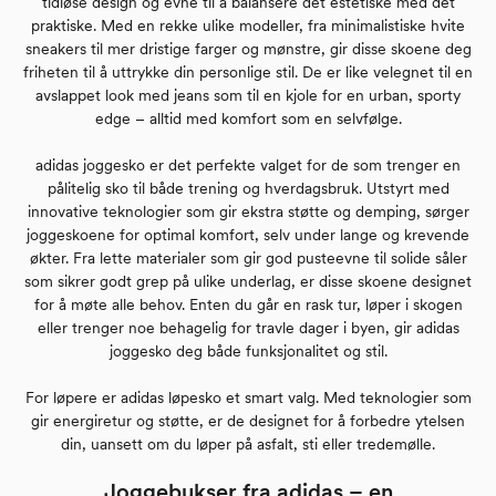
tidløse design og evne til å balansere det estetiske med det
praktiske. Med en rekke ulike modeller, fra minimalistiske hvite
sneakers til mer dristige farger og mønstre, gir disse skoene deg
friheten til å uttrykke din personlige stil. De er like velegnet til en
avslappet look med jeans som til en kjole for en urban, sporty
edge – alltid med komfort som en selvfølge.
adidas joggesko er det perfekte valget for de som trenger en
pålitelig sko til både trening og hverdagsbruk. Utstyrt med
innovative teknologier som gir ekstra støtte og demping, sørger
joggeskoene for optimal komfort, selv under lange og krevende
økter. Fra lette materialer som gir god pusteevne til solide såler
som sikrer godt grep på ulike underlag, er disse skoene designet
for å møte alle behov. Enten du går en rask tur, løper i skogen
eller trenger noe behagelig for travle dager i byen, gir adidas
joggesko deg både funksjonalitet og stil.
For løpere er adidas løpesko et smart valg. Med teknologier som
gir energiretur og støtte, er de designet for å forbedre ytelsen
din, uansett om du løper på asfalt, sti eller tredemølle.
Joggebukser fra adidas – en