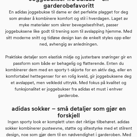
garderobefavoritt
En adidas joggebukse til dame er det perfekte plagget for deg
som ønsker å kombinere komfort og stil i hverdagen. Laget av
myke materialer som sikrer bevegelsesfrihet, passer
joggebuksene like godt til trening som til avslapping hjemme. Med
sitt moderne snitt og tidløse design kan de enkelt styles opp eller
ned, avhengig av anledningen.
Praktiske detaljer som elastisk midje og justerbare snøringer gir en
passform som både er behagelig og flatterende. Enten du
kombinerer dem med en sporty t-skjorte for en aktiv dag, eller en
komfortabel hettegenser for en rolig kveld, gir joggebuksene deg
et avslappet, men velkledd uttrykk. Med fokus på kvalitet og
funksjonalitet er joggebukser fra adidas et must i enhver
garderobe.
adidas sokker – små detaljer som gjør en
forskjell
Ingen sporty look er komplett uten det riktige tilbehøret. adidas
sokker kombinerer pusteevne, støtte og slitestyrke med et stilrent
design, noe som gjør dem til en nødvendighet i garderoben. Med