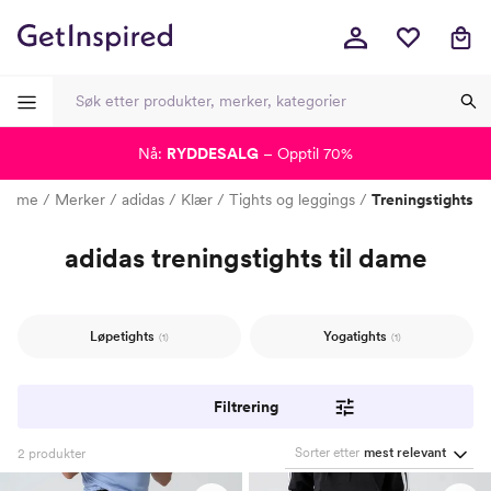
Nå:
RYDDESALG
– Opptil 70%
-
-
-
-
Dame
Merker
adidas
Klær
Tights og leggings
Treningstights
adidas treningstights til dame
Løpetights
Yogatights
(1)
(1)
Filtrering
Sorter etter
mest relevant
2
produkter