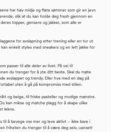
tsene har høy midje og flate sømmer som gir en jevn
erende, slik at du kan holde deg fresh gjennom en
 deres topper, gensere og jakker, som alle er
gene for avslapning etter trening eller en tur ut
 kan enkelt styles med sneakers og en lett jakke for
passer til alle deler av livet. På vei til
nen du trenger for å yte ditt beste. Skal du møte
de avslappet og trendy. Eller hva med en dag på
rtabel uten å gå på kompromiss med stilen.
ått og beige, til friske pasteller og modige mønstre.
 Du kan mikse og matche plagg for å skape ulike
et lekne.
til å bevege oss mer og leve aktivt – ikke bare i
den friheten du trenger til å være deg selv, uansett