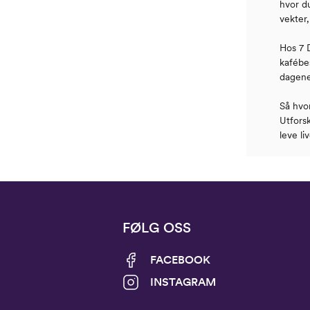
hvor du
vekter
Hos 7 D
kafébes
dagene
Så hvo
Utforsk
leve li
FØLG OSS
FACEBOOK
INSTAGRAM