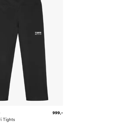
e
999,-
i Tights