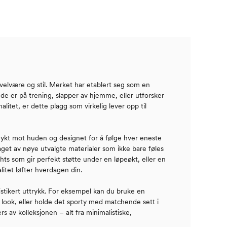
 velvære og stil. Merket har etablert seg som en
 de er på trening, slapper av hjemme, eller utforsker
itet, er dette plagg som virkelig lever opp til
mykt mot huden og designet for å følge hver eneste
aget av nøye utvalgte materialer som ikke bare føles
hts som gir perfekt støtte under en løpeøkt, eller en
itet løfter hverdagen din.
istikert uttrykk. For eksempel kan du bruke en
 look, eller holde det sporty med matchende sett i
s av kolleksjonen – alt fra minimalistiske,