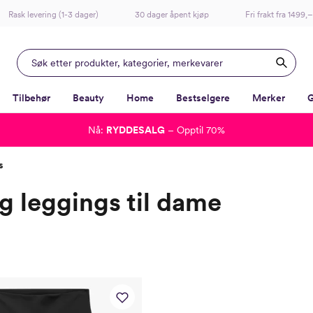
Rask levering (1-3 dager)
30 dager åpent kjøp
Fri frakt fra 1499,–
Tilbehør
Beauty
Home
Bestselgere
Merker
G
Nå:
RYDDESALG
– Opptil 70%
-
-
-
-
s
g leggings til dame