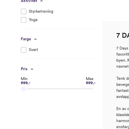
Aktivitet
Styrketrening
Yoga
7 D
Farge
7 Days 
Svart
favorit
byen. M
navnet 
Pris
Tenk d
Min
Max
999,-
999,-
bevege
fantast
avslap
En av 
klassi
harmoni
ensfarg