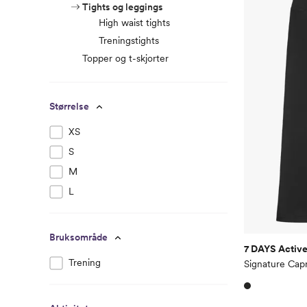
Tights og leggings
High waist tights
Treningstights
Topper og t-skjorter
Størrelse
XS
S
M
L
Bruksområde
7 DAYS Activ
Trening
Signature Capr