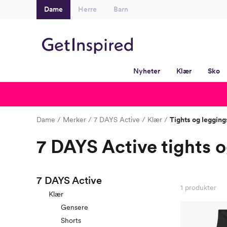
Dame
Herre
Barn
Nyheter
Klær
Sko
Dame
Merker
7 DAYS Active
Klær
Tights og legging
7 DAYS Active tights o
7 DAYS Active
1
produkter
Klær
Gensere
Shorts