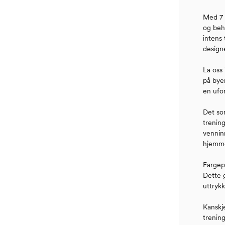
Med 7 
og beh
intens 
designe
La oss
på byen
en ufo
Det som
trenin
vennin
hjemme
Fargepa
Dette 
uttrykk
Kanskj
trening