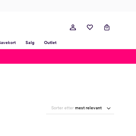
avekort
Salg
Outlet
Sorter etter
mest relevant