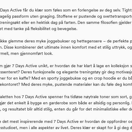
Days Active får du klær som føles som en forlengelse av deg selv. Tigh
agelig passform uten gnaging. Stoffene er pustende og svettetransport
treningsøkt eller en hektisk dag på farten. Den samme filosofien gjelder
t med tanke på fleksibilitet og bevegelse.
 ikke glemme deres myke joggebukser og hettegensere – de perfekte plag
. Disse kombinerer det ultimate innen komfort med et stilig uttrykk, og
rmell, men gjennomført look.
 gjør 7 Days Active unikt, er hvordan de har klart å lage en kolleksjon som 
gssenteret? Deres funksjonelle og elegante treningstøy gir deg motivasjo
ner for en kaffe? Med en sporty joggebukse og en crop hoodie er du bå
kontoret? Med deres myke, pustende materialer kan du føle deg komfo
letten hos 7 Days Active spenner fra tidløse nøytrale toner som sort, gr
gjør det enkelt å bygge en garderobe som både er allsidig og personlig.
, og resultatet blir alltid stilig, enten du går for det minimalistiske eller d
e det mest inspirerende med 7 Days Active er hvordan de oppfordrer oss 
sstudioet, men i alle aspekter av livet. Deres klær er skapt for å gi deg 