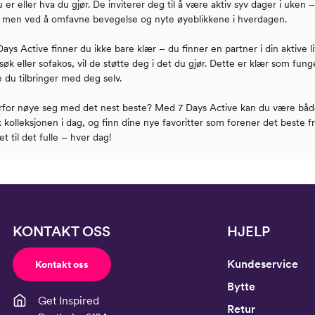
 er eller hva du gjør. De inviterer deg til å være aktiv syv dager i uken
, men ved å omfavne bevegelse og nyte øyeblikkene i hverdagen.
ays Active finner du ikke bare klær – du finner en partner i din aktive liv
øk eller sofakos, vil de støtte deg i det du gjør. Dette er klær som fung
 du tilbringer med deg selv.
rfor nøye seg med det nest beste? Med 7 Days Active kan du være både s
 kolleksjonen i dag, og finn dine nye favoritter som forener det beste f
vet til det fulle – hver dag!
KONTAKT OSS
HJELP
Kundeservice
Kontakt oss
Bytte
Get Inspired
Retur