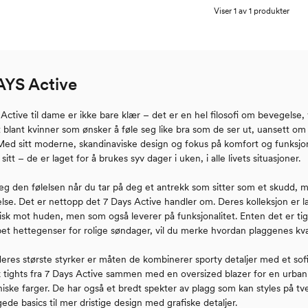
Viser 1 av 1 produkter
AYS Active
Active til dame er ikke bare klær – det er en hel filosofi om bevegelse,
t blant kvinner som ønsker å føle seg like bra som de ser ut, uansett om
ed sitt moderne, skandinaviske design og fokus på komfort og funksjonal
sitt – de er laget for å brukes syv dager i uken, i alle livets situasjoner.
eg den følelsen når du tar på deg et antrekk som sitter som et skudd, 
lse. Det er nettopp det 7 Days Active handler om. Deres kolleksjon er l
isk mot huden, men som også leverer på funksjonalitet. Enten det er tig
pet hettegenser for rolige søndager, vil du merke hvordan plaggenes kval
deres største styrker er måten de kombinerer sporty detaljer med et sof
sk tights fra 7 Days Active sammen med en oversized blazer for en urban
ske farger. De har også et bredt spekter av plagg som kan styles på tver
ede basics til mer dristige design med grafiske detaljer.