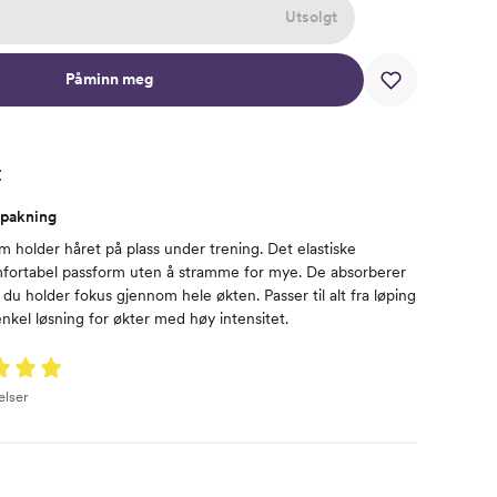
Utsolgt
Påminn meg
t
-pakning
m holder håret på plass under trening. Det elastiske
mfortabel passform uten å stramme for mye. De absorberer
at du holder fokus gjennom hele økten. Passer til alt fra løping
 enkel løsning for økter med høy intensitet.
elser