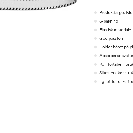
Produktfarge: Mul
6-pakning
Elastisk materiale
God passform
Holder håret på p
Absorberer svett
Komfortabel i bru
Slitesterk konstru
Egnet for ulike t