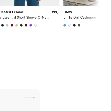
elected Femme
199,-
Islow
101
My Essential Short Sleeve O-Neck Tee
Emilia Drill Cashmere
04.07.26