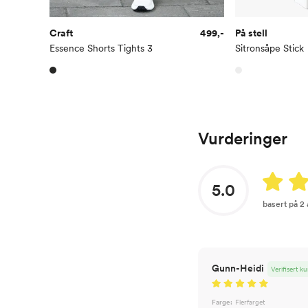
Craft
499,-
På stell
Essence Shorts Tights 3
Sitronsåpe Stick
Vurderinger
5.0
basert på 2
Gunn-Heidi
Verifisert k
Farge:
Flerfarget