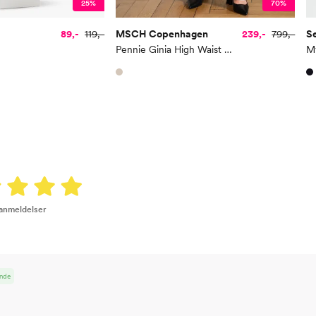
25%
70%
89,-
119,-
MSCH Copenhagen
239,-
799,-
S
Pennie Ginia High Waist Pants
 anmeldelser
unde