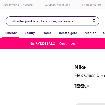
Rask levering (1-3 dager)
30 dager åpent kjøp
Fri frakt fra 1499,–
Tilbehør
Beauty
Home
Bestselgere
Merker
G
Nå:
RYDDESALG
– Opptil 70%
-
-
-
-
Lagt i kurven, utmerket valg!
Til kassen
Nike
Flex Classic 
199,-