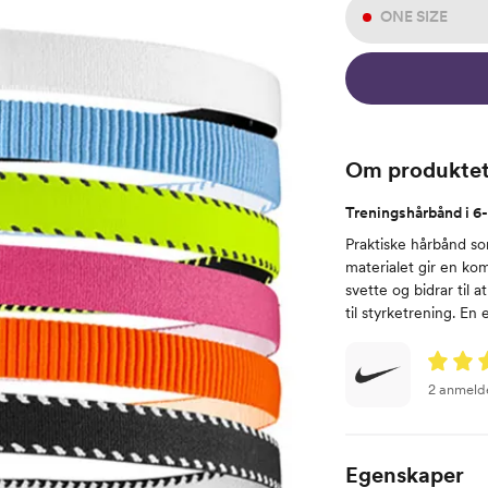
ONE SIZE
Om produkte
Treningshårbånd i 6
Praktiske hårbånd so
materialet gir en ko
svette og bidrar til 
til styrketrening. En
2 anmeld
Egenskaper