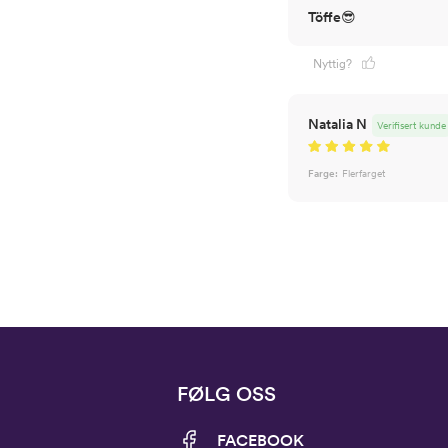
Töffe😎
Nyttig?
Natalia N
Verifisert kunde
Farge:
Flerfarget
FØLG OSS
FACEBOOK