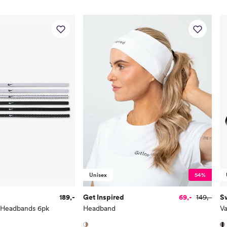
Unisex
54%
189,-
Get Inspired
69,-
149,-
S
m Headbands 6pk
Headband
Va