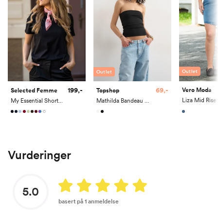
Outlet
Outlet
199,-
69,-
Vero Moda
Selected Femme
Topshop
My Essential Short Sleeve O-Neck Tee
Mathilda Bandeau Top
Vurderinger
5.0
basert på 1 anmeldelse