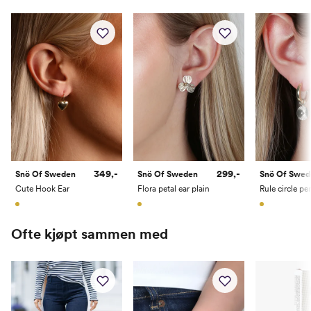
349,-
299,-
Snö Of Sweden
Snö Of Sweden
Snö Of Swed
Cute Hook Ear
Flora petal ear plain
Ofte kjøpt sammen med