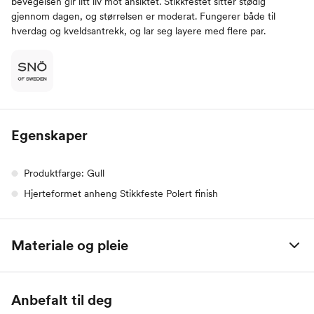
bevegelsen gir litt liv mot ansiktet. Stikkfestet sitter stødig
gjennom dagen, og størrelsen er moderat. Fungerer både til
hverdag og kveldsantrekk, og lar seg layere med flere par.
Egenskaper
Produktfarge: Gull
Hjerteformet anheng Stikkfeste Polert finish
Materiale og pleie
Smykkemetall belagt.
Anbefalt til deg