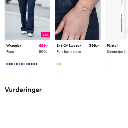
22%
699,-
399,-
Wrangler
Snö Of Sweden
På stell
899,-
Flare
Rule heart brace
Sitronsåpe St
Vurderinger