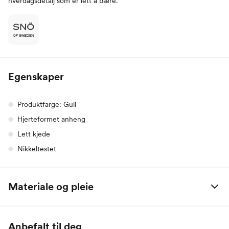
hverdagsdetalj som er lett å bære.
Egenskaper
Produktfarge: Gull
Hjerteformet anheng
Lett kjede
Nikkeltestet
Materiale og pleie
Hovedmateriale: Messing belagt med 14k gull eller sterlingsølv
Detaljer: Cubic zirconia
Anbefalt til deg