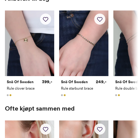
399,-
249,-
Snö Of Sweden
Snö Of Sweden
Snö Of Swed
Rule clover brace
Rule starburst brace
Rule double b
Ofte kjøpt sammen med