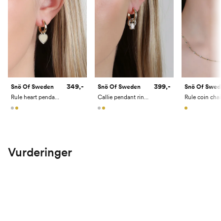
349,-
399,-
Snö Of Sweden
Snö Of Sweden
Snö Of Swed
Rule heart pendant ear
Callie pendant ring ear
Vurderinger