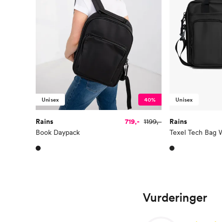
Unisex
40%
Unisex
Rains
719,-
1199,-
Rains
Book Daypack
Texel Tech Bag
Vurderinger