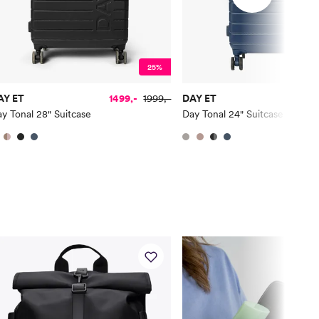
25%
AY ET
1499,-
1999,-
DAY ET
126
y Tonal 28" Suitcase
Day Tonal 24" Suitcase