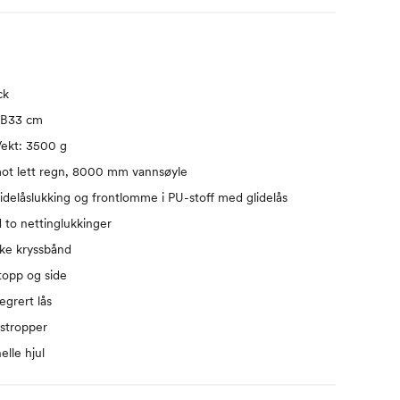
ck
 B33 cm
Vekt: 3500 g
ot lett regn, 8000 mm vannsøyle
elåslukking og frontlomme i PU-stoff med glidelås
 to nettinglukkinger
ske kryssbånd
topp og side
egrert lås
stropper
elle hjul