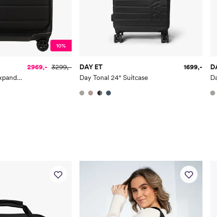
10%
2969,-
3299,-
DAY ET
1699,-
D
Cabin Neopod Expand Front Pocket
Day Tonal 24" Suitcase
Da