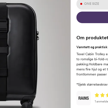
ONE SIZE
Om produkte
Vanntett og praktis
Texel Cabin Trolley e
to romslige bi-fold-
pakking.Holdbare mat
mens fire hjul og et
frontlommen passer pe
*Sjekk størrelseskrav
1 anmelde