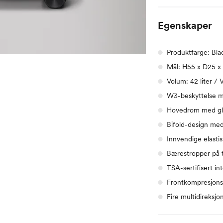
Egenskaper
Produktfarge: Bla
Mål: H55 x D25 x
Volum: 42 liter / 
W3-beskyttelse m
Hovedrom med glid
Bifold-design med
Innvendige elasti
Bærestropper på 
TSA-sertifisert int
Frontkompresjons
Fire multidireksjon