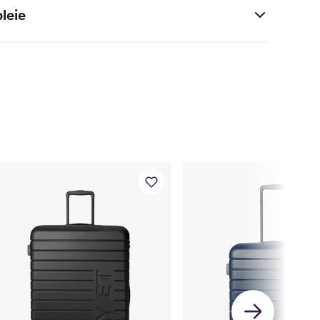
leie
 % polyester
uretan