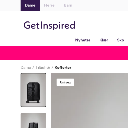
Dame
Herre
Barn
Nyheter
Klær
Sko
Dame
Tilbehør
Kofferter
Unisex