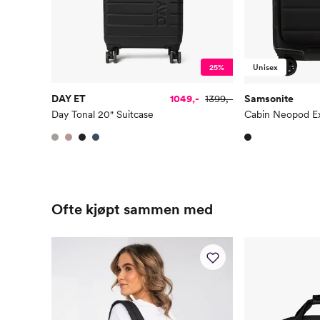
25%
Unisex
DAY ET
1049,-
1399,-
Samsonite
Day Tonal 20" Suitcase
Ofte kjøpt sammen med