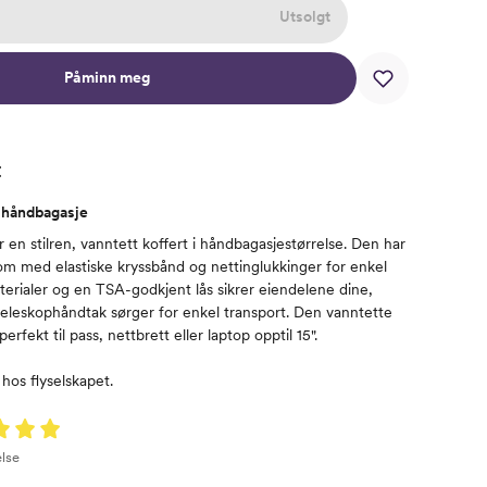
Utsolgt
Påminn meg
t
k håndbagasje
r en stilren, vanntett koffert i håndbagasjestørrelse. Den har
rom med elastiske kryssbånd og nettinglukkinger for enkel
erialer og en TSA-godkjent lås sikrer eiendelene dine,
 teleskophåndtak sørger for enkel transport. Den vanntette
rfekt til pass, nettbrett eller laptop opptil 15".
 hos flyselskapet.
lse