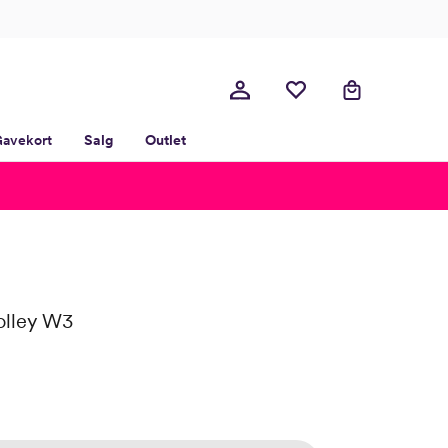
avekort
Salg
Outlet
olley W3