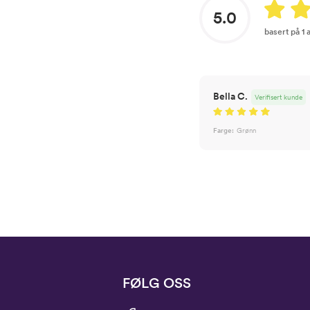
5.0
basert på 1
Bella C.
Verifisert kunde
Farge:
Grønn
FØLG OSS