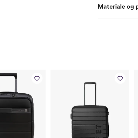
Materiale og p
Sammensetning: 100
Beleggg: 100 % poly