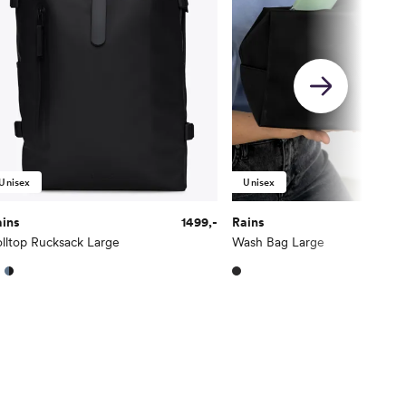
Unisex
Unisex
ains
1499,-
Rains
lltop Rucksack Large
Wash Bag Large