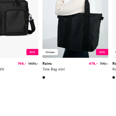
50%
Unisex
40%
749,-
1499,-
Rains
479,-
799,-
R
 W3
Tote Bag mini
Ro