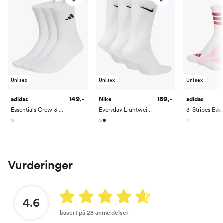
Unisex
Unisex
Unisex
149,-
189,-
adidas
Nike
adidas
Essentials Crew 3 Pack
Everyday Lightweight Training Crew Socks 3PK
Vurderinger
4.6
basert på 28 anmeldelser