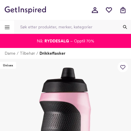
Nå:
RYDDESALG
– Opptil 70%
-
-
-
-
Dame
Tilbehør
Drikkeflasker
Lagt i kurven, utmerket valg!
Til kassen
Unisex