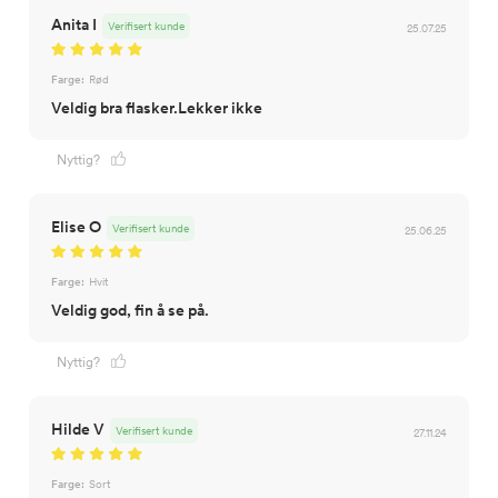
Anita I
Verifisert kunde
25.07.25
Farge:
Rød
Veldig bra flasker.Lekker ikke
Nyttig?
Elise O
Verifisert kunde
25.06.25
Farge:
Hvit
Veldig god, fin å se på.
Nyttig?
Hilde V
Verifisert kunde
27.11.24
Farge:
Sort