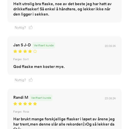
Helt utrolig bra flaske, noe av det beste jeg har hatt av
drikkeflasker! Så enkel å håndtere, og lekker ikke når
den ligger i sekken.
Nyttig?
Jan S J-D
Verifisert kunde
20.09.24
Farge:
Sort
God flaske men koster mye.
Nyttig?
Randi M
Verifisert kunde
23.08.24
Farge:
Rosa
Har brukt mange forskjellige flasker i løpet av årene jeg
har trent,men denne slår alle rekorder👍Og så lekker da