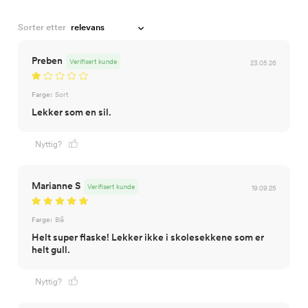
Sorter etter
Preben
Verifisert kunde
23.05.26
Farge:
Sort
Lekker som en sil.
Nyttig?
Marianne S
Verifisert kunde
19.09.25
Farge:
Blå
Helt super flaske! Lekker ikke i skolesekkene som er
helt gull.
Nyttig?