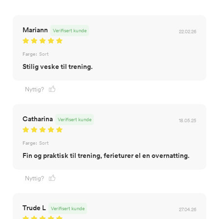
Mariann
Verifisert kunde
22.02.26
Farge:
Sort
Stilig veske til trening.
Nyttig?
Catharina
Verifisert kunde
18.05.25
Farge:
Sort
Fin og praktisk til trening, ferieturer el en overnatting.
Nyttig?
Trude L
Verifisert kunde
27.04.26