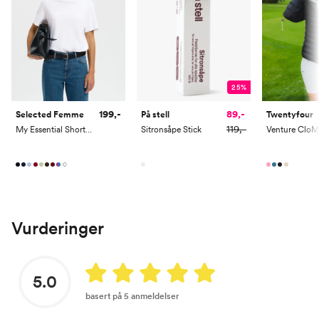
25%
199,-
89,-
Twentyfour
Selected Femme
På stell
119,-
My Essential Short Sleeve O-Neck Tee
Sitronsåpe Stick
Vurderinger
5.0
basert på 5 anmeldelser