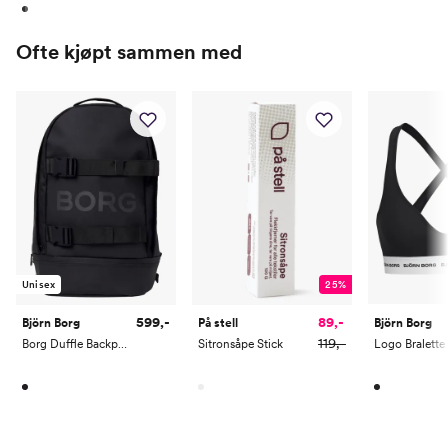
Ofte kjøpt sammen med
Unisex
25%
599,-
89,-
Björn Borg
På stell
Björn Borg
119,-
Borg Duffle Backpack
Sitronsåpe Stick
Logo Bralette