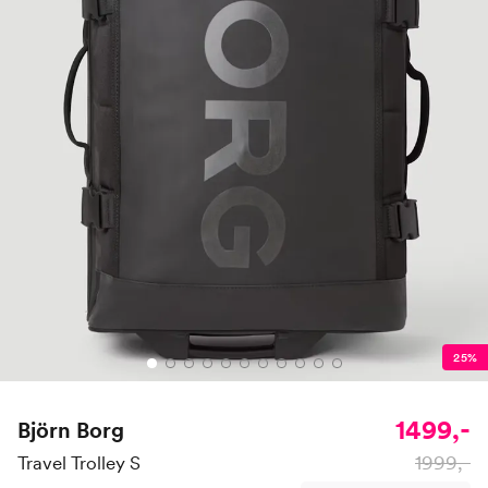
25%
1499,-
Björn Borg
1999,-
Travel Trolley S