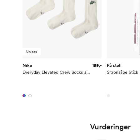
Unisex
Nike
199,-
På stell
Everyday Elevated Crew Socks 3-pack
Sitronsåpe Stick
Vurderinger