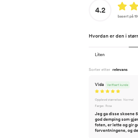
4.2
basert på 1
Hvordan er den i stør
Liten
Sorter etter
Vida
Verifisert kunde
Opplevd størrelse:
Normal
Farge:
Rosa
Jeg ga disse skoene 5 
god demping som gjør a
foten, er lette og gir 
forventningene, og de