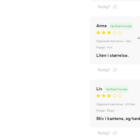
Nyttig?
Anne
Verifisert kunde
Opplevd størrelse:
Liten
Farge:
Hvit
Liten i størrelse.
Nyttig?
Liv
Verifisert kunde
Opplevd størrelse:
Litt liten
Farge:
Beige
Stiv i kantene, og hard
Nyttig?