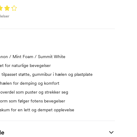
delser
nnon / Mint Foam / Summit White
tet for naturlige bevegelser
 tilpasset støtte, gummibur i hælen og plastplate
 hælen for demping og komfort
overdel som puster og strekker seg
form som følger fotens bevegelser
skum for en lett og dempet opplevelse
de