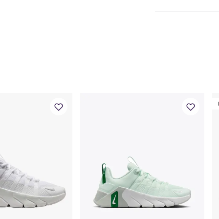
Nike sko (EU)
36
Fotlengde (cm)
22