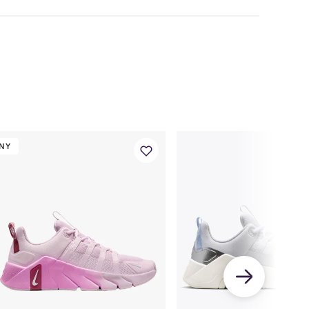
36,5
37,5
38
38,5
39
40
40,5
41
42
42,5
,4
22,9
23,3
23,7
24,1
24,5
25
25,4
25,8
26,2
26,7
NY