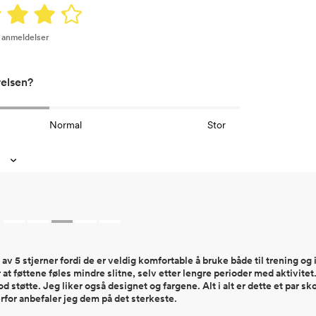
9 anmeldelser
relsen?
Normal
Stor
av 5 stjerner fordi de er veldig komfortable å bruke både til trening og
t føttene føles mindre slitne, selv etter lengre perioder med aktivitet
god støtte. Jeg liker også designet og fargene. Alt i alt er dette et par sk
rfor anbefaler jeg dem på det sterkeste.