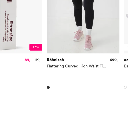
25%
89,-
119,-
Röhnisch
699,-
a
Flattering Curved High Waist Tights
Es