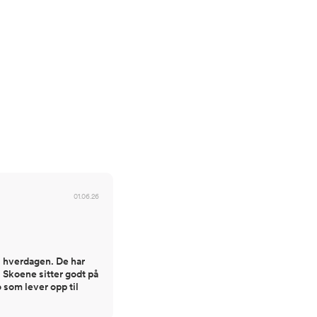
01.06.26
 i hverdagen. De har
. Skoene sitter godt på
o som lever opp til