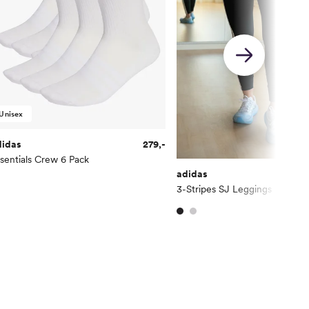
Unisex
didas
279,-
sentials Crew 6 Pack
adidas
3-Stripes SJ Leggings