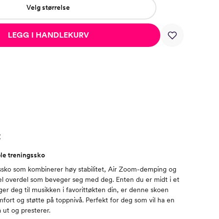
Velg størrelse
LEGG I HANDLEKURV
t
ble treningssko
gssko som kombinerer høy stabilitet, Air Zoom-demping og
el overdel som beveger seg med deg. Enten du er midt i et
ger deg til musikken i favorittøkten din, er denne skoen
mfort og støtte på toppnivå. Perfekt for deg som vil ha en
 ut og presterer.