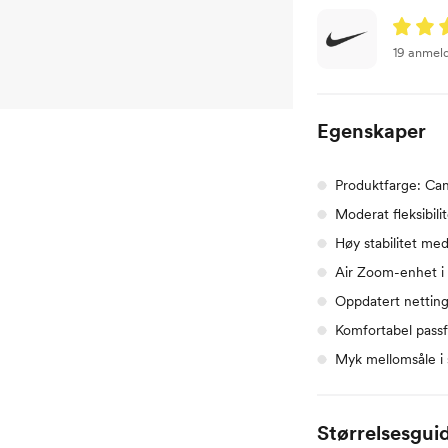
19 anmel
Egenskaper
Produktfarge: Ca
Moderat fleksibili
Høy stabilitet med
Air Zoom-enhet i
Oppdatert netting
Komfortabel pass
Myk mellomsåle i 
Størrelsesgui