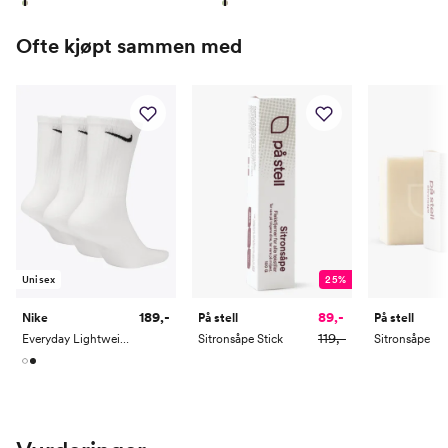
Ofte kjøpt sammen med
Unisex
25%
189,-
89,-
Nike
På stell
På stell
119,-
Everyday Lightweight Training Crew Socks 3PK
Sitronsåpe Stick
Sitronsåpe