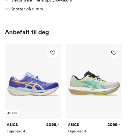
Mellomsåle i helstøpt EVA-skum
Knotter på 5 mm
Anbefalt til deg
Unisex
2099,-
2099,-
ASICS
ASICS
Fujispeed 4
Fujispeed 4