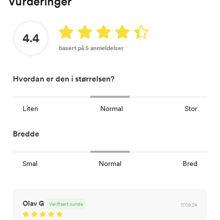
Vurderinger
4.4
basert på 5 anmeldelser
Hvordan er den i størrelsen?
Liten
Normal
Stor
Bredde
Smal
Normal
Bred
Olav G
Verifisert kunde
17.09.24