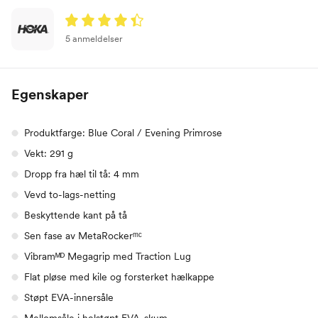
5 anmeldelser
Egenskaper
Produktfarge: Blue Coral / Evening Primrose
Vekt: 291 g
Dropp fra hæl til tå: 4 mm
Vevd to-lags-netting
Beskyttende kant på tå
Sen fase av MetaRockerᵐᶜ
Vibramᴹᴰ Megagrip med Traction Lug
Flat pløse med kile og forsterket hælkappe
Støpt EVA-innersåle