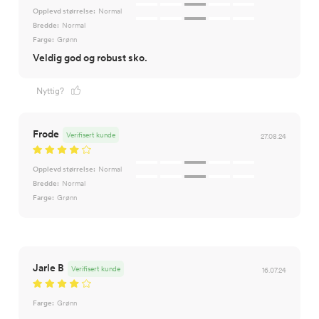
Opplevd størrelse:
Normal
Bredde:
Normal
Farge:
Grønn
Veldig god og robust sko.
Nyttig?
Frode
Verifisert kunde
27.08.24
Opplevd størrelse:
Normal
Bredde:
Normal
Farge:
Grønn
Jarle B
Verifisert kunde
16.07.24
Farge:
Grønn