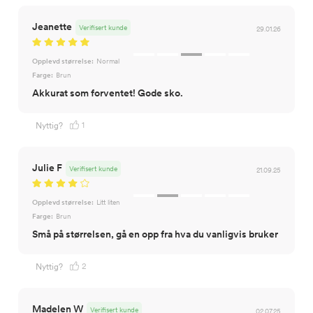
Jeanette
Verifisert kunde
29.01.26
Opplevd størrelse:
Normal
Farge:
Brun
Akkurat som forventet! Gode sko.
1
Nyttig?
Julie F
Verifisert kunde
21.09.25
Opplevd størrelse:
Litt liten
Farge:
Brun
Små på størrelsen, gå en opp fra hva du vanligvis bruker
2
Nyttig?
Madelen W
Verifisert kunde
02.07.25