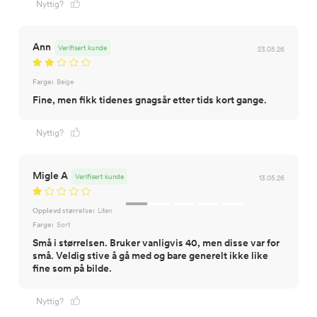
Nyttig?
Ann
Verifisert kunde
23.05.26
Farge:
Beige
Fine, men fikk tidenes gnagsår etter tids kort gange.
Nyttig?
Migle A
Verifisert kunde
13.05.26
Opplevd størrelse:
Liten
Farge:
Sort
Små i størrelsen. Bruker vanligvis 40, men disse var for
små. Veldig stive å gå med og bare generelt ikke like
fine som på bilde.
Nyttig?