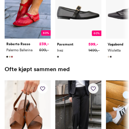
60%
60%
239,-
599,-
Roberto Rosso
Pavement
Vagabond
599,-
1499,-
Palermo Ballerina
Inez
Wioletta
Ofte kjøpt sammen med