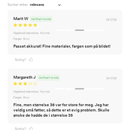
Sorter etter
Marit W
Verifisert kunde
25.07.26
Opplevd størrelse:
Normal
Farge:
Brun
Passet akkurat! Fine materialer, fargen som på bildet!
Nyttig?
Margareth J
Verifisert kunde
24.07.26
Opplevd størrelse:
Normal
Farge:
Brun
Fine, men størrelse 36 var for store for meg. Jeg har
veldig små føtter, så dette er et evig problem. Skulle
ønske de hadde de i størrelse 35
Nyttig?