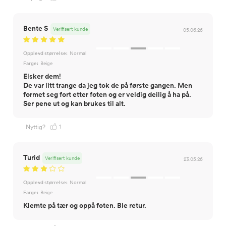
Bente S
Verifisert kunde
05.06.26
Opplevd størrelse:
Normal
Farge:
Beige
Elsker dem!
De var litt trange da jeg tok de på første gangen. Men
formet seg fort etter foten og er veldig deilig å ha på.
Ser pene ut og kan brukes til alt.
1
Nyttig?
Turid
Verifisert kunde
23.05.26
Opplevd størrelse:
Normal
Farge:
Beige
Klemte på tær og oppå foten. Ble retur.