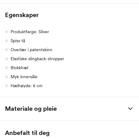
Egenskaper
Produktfarge: Silver
Spiss tå
Overlær i patentskinn
Elastiske slingback-stropper
Blokkhæl
Myk innersåle
Hælhøyde: 6 cm
Materiale og pleie
Innvendig: 100% Polyuretan
Overdel: 100% Polyuretan
Anbefalt til deg
Såle: 100% Termoplastisk gummi