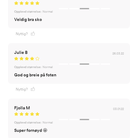
Opplevd størrelse:
Normal
Veldig bra sko
Nyttig?
Julie B
26.03.22
Opplevd størrelse:
Normal
God og breie på foten
Nyttig?
Fjolla M
03.01.22
Opplevd størrelse:
Normal
Super fornøyd 🤩