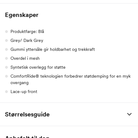
Egenskaper
Produktfarge: Blå
Grey/ Dark Grey
Gummi yttersåle gir holdbarhet og trekkraft
Overdel i mesh
Syntetisk overlegg for støtte
ComfortRide® teknologien forbedrer støtdemping for en myk
overgang
Lace-up front
Størrelsesguide
New Balance, dame
CM
UK
US