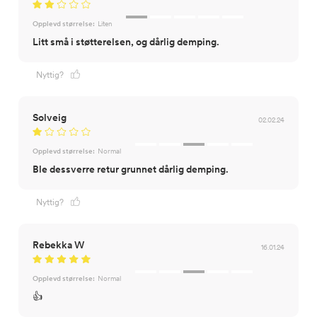
Opplevd størrelse:
Liten
Litt små i støtterelsen, og dårlig demping.
Nyttig?
Solveig
02.02.24
Opplevd størrelse:
Normal
Ble dessverre retur grunnet dårlig demping.
Nyttig?
Rebekka W
16.01.24
Opplevd størrelse:
Normal
👍