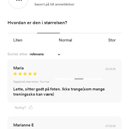
basert på 58 anmeldelser
43
27.5
9
9.5
44
28
9.5
10
Hvordan er den i størrelsen?
44.5
28.5
10
10.5
45
29
10.5
11
Liten
Normal
Stor
45.5
29.5
11
11.5
Sorter etter
Maria
22.02.24
Opplevd størrelse:
Normal
Lette, sitter godt på foten. Ikke trange(som mange
treningssko kan være)
Nyttig?
Marianne E
07.02.24