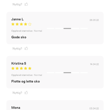
Nyttig?
Janne L
26.05.22
Opplevd størrelse:
Normal
Gode sko
Nyttig?
Kristina S
14.04.22
Opplevd størrelse:
Normal
Flotte og lette sko
Nyttig?
Mona
03.04.22