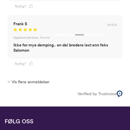
Nyttig?
Frank S
04.10.21
Opplevd størrelse:
Normal
Ikke for mye demping.. en del bredere lest enn feks
Salomon
Nyttig?
Vis flere anmeldelser
Verified by Trustvoice
FØLG OSS