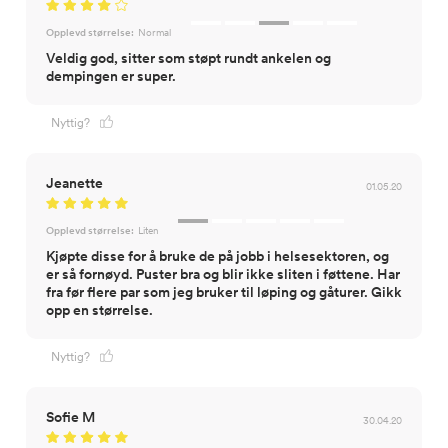
Opplevd størrelse:
Normal
Veldig god, sitter som støpt rundt ankelen og
dempingen er super.
Nyttig?
Jeanette
01.05.20
Opplevd størrelse:
Liten
Kjøpte disse for å bruke de på jobb i helsesektoren, og
er så fornøyd. Puster bra og blir ikke sliten i føttene. Har
fra før flere par som jeg bruker til løping og gåturer. Gikk
opp en størrelse.
Nyttig?
Sofie M
30.04.20