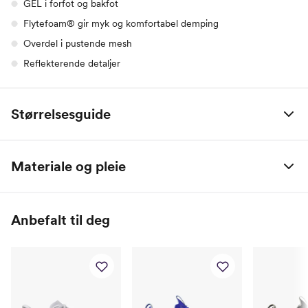
GEL i forfot og bakfot
Flytefoam® gir myk og komfortabel demping
Overdel i pustende mesh
Reflekterende detaljer
Størrelsesguide
EU
CM
US
UK
Materiale og pleie
35.5
22
5
3
Tekstil og gummi
36
22.5
5.5
3.5
Anbefalt til deg
37
23
6
4
37.5
23.5
6.5
4.5
38
24
7
5
39
24.5
7.5
5.5