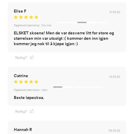
Elise F
27.05.20
Opplevd størrelse:
Normal
ELSKET skoene! Men de var desverre litt for store og
størrelsen min var utsolgt :( kommer den inn igjen
kommer jeg nok til å kjøpe igjen :)
Nyttig?
Catrine
10.05.20
Opplevd størrelse:
Liten
Beste løpeskoa.
Nyttig?
Hannah R
04.05.20