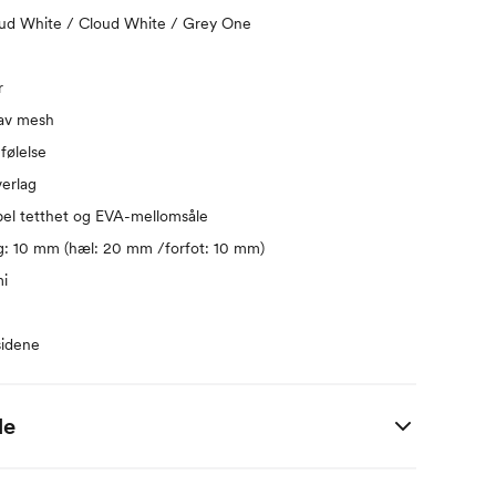
oud White / Cloud White / Grey One
r
 av mesh
følelse
erlag
l tetthet og EVA-mellomsåle
g: 10 mm (hæl: 20 mm /forfot: 10 mm)
mi
sidene
de
UK
US - damer
US - unisex/herre