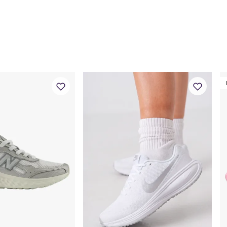
36
22.1
36 2/3
22.5
37 1/3
22.9
38
23.3
38 2/3
23.8
39 1/3
24.2
40
24.6
40 2/3
25
41 1/3
25.5
42
25.9
42 2/
26.3
43 1/3
26.7