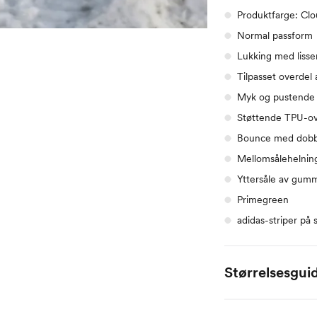
Produktfarge: Cl
Normal passform
Lukking med lisse
Tilpasset overdel
Myk og pustende 
Støttende TPU-ov
Bounce med dobbe
Mellomsålehelnin
Yttersåle av gum
Primegreen
adidas-striper på 
Størrelsesgui
EU
CM