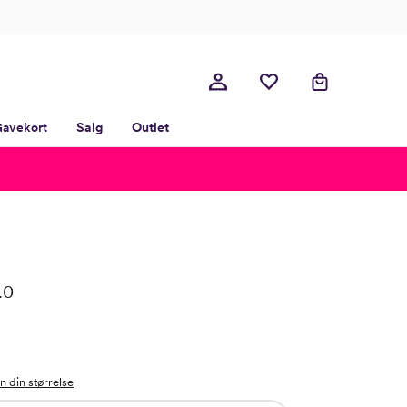
avekort
Salg
Outlet
.0