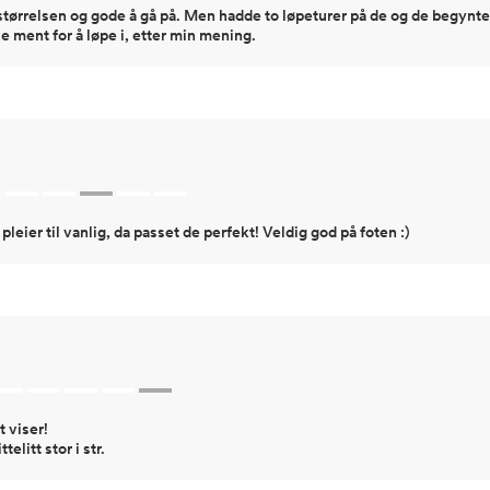
størrelsen og gode å gå på. Men hadde to løpeturer på de og de begynte
e ment for å løpe i, etter min mening.
pleier til vanlig, da passet de perfekt! Veldig god på foten :)
 viser!
elitt stor i str.