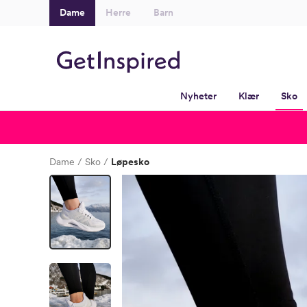
Dame
Herre
Barn
Nyheter
Klær
Sko
Dame
Sko
Løpesko