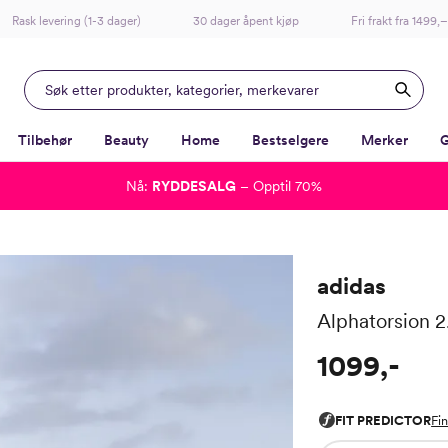
Rask levering (1-3 dager)
30 dager åpent kjøp
Fri frakt fra 1499,–
Tilbehør
Beauty
Home
Bestselgere
Merker
G
Nå:
RYDDESALG
– Opptil 70%
-
-
-
-
Lagt i kurven, utmerket valg!
Til kassen
adidas
Alphatorsion 2
1099,-