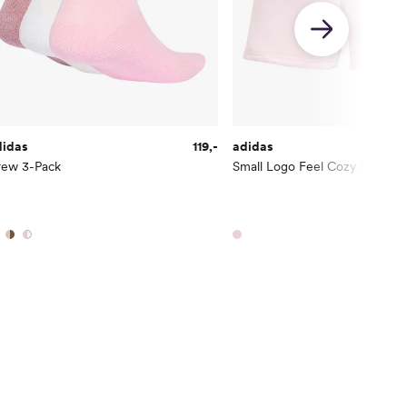
didas
119,-
adidas
rew 3-Pack
Small Logo Feel Cozy Shorts