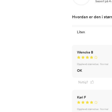
basert på 4
Hvordan er den i stør
Liten
Wencke B
Opplevd størrelse:
Normal
OK
Nyttig?
Kari F
Opplevd størrelse:
Normal