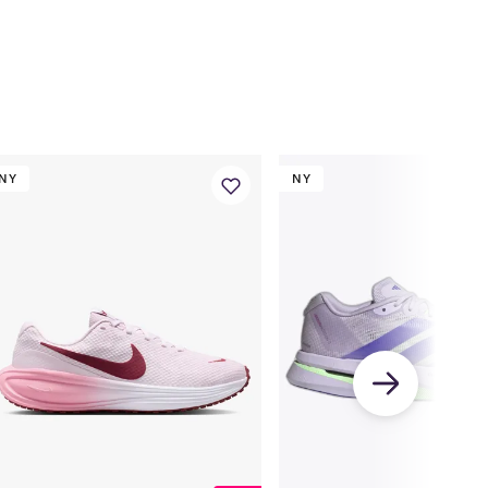
3.5
5
4
4
5.5
4.5
4.5
6
5
5
6.5
5.5
NY
NY
5.5
7
6
6
7.5
6.5
6.5
8
7
7
8.5
7.5
7.5
9
8
8
9.5
8.5
8.5
10
9
9
10.5
9.5