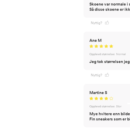
Skoene var normale i 
Så disse skoene er ikk
Nyttig?
Ane M
Opplevd størrelse:
Normal
Jeg tok størrelsen jeg 
Nyttig?
Martine S
Opplevd størrelse:
Stor
Mye hvitere enn bildet
Fin sneakers som er bitt