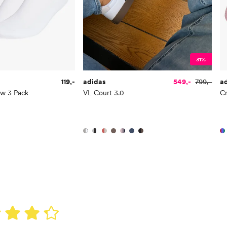
31%
119,-
adidas
549,-
799,-
a
ew 3 Pack
VL Court 3.0
C