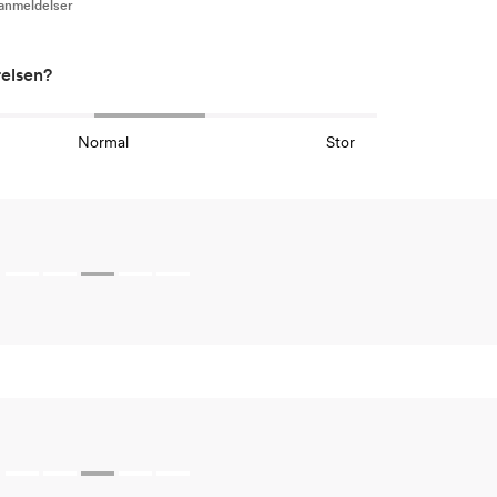
 anmeldelser
relsen?
Normal
Stor