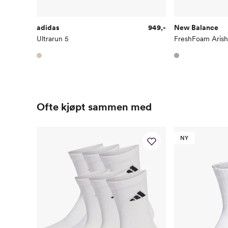
adidas
949,-
New Balance
Ultrarun 5
FreshFoam Arish
Ofte kjøpt sammen med
NY