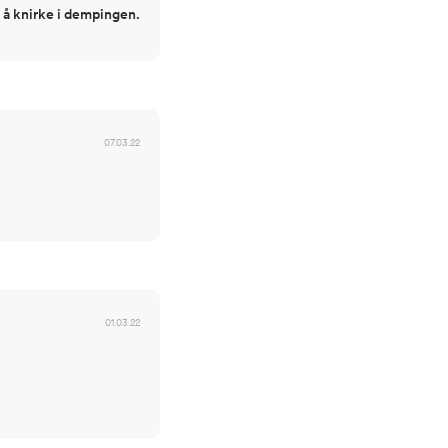
 å knirke i dempingen.
07.03.22
01.03.22