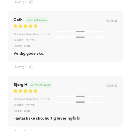
Nyttig?
Cath.
Verifisert kunde
03.05.26
Opplevd størrelse:
Normal
Bredde:
Normal
Farge:
Beige
Veldig gode sko.
Nyttig?
Bjørg H
Verifisert kunde
02.05.26
Opplevd størrelse:
Normal
Bredde:
Normal
Farge:
Beige
Fantastiske sko, hurtig levering👍👍