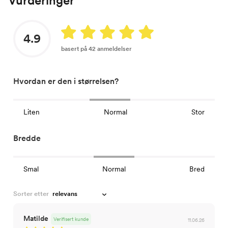
Vurderinger
4.9
basert på 42 anmeldelser
Hvordan er den i størrelsen?
Liten
Normal
Stor
Bredde
Smal
Normal
Bred
Sorter etter
Matilde
Verifisert kunde
11.06.26