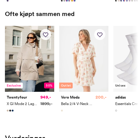
26.5
42
8
9.5
Ofte kjøpt sammen med
Exclusive
50%
Outlet
Unisex
949,-
200,-
Twentyfour
Vero Moda
adidas
1899,-
X GI Mode 2 Lags Poncho
Bella 2/4 V-Neck Short Dress