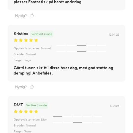
plasser.Fantastisk på hardt underlag
Nyttig?
Kristine
Verifisert kunde
12.04.26
Opplevd størrelse:
Normal
Bredde:
Normal
Farge:
Beige
Går ti tusen skritt i disse hver dag, med god støtte og
demping! Anbefales.
Nyttig?
DMT
Verifisert kunde
12.01.26
Opplevd størrelse:
Liten
Bredde:
Normal
Farge:
Grønn