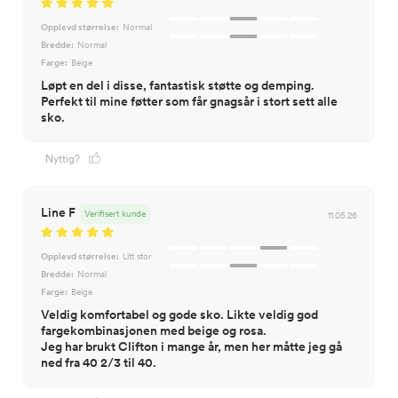
Opplevd størrelse:
Normal
Bredde:
Normal
Farge:
Beige
Løpt en del i disse, fantastisk støtte og demping.
Perfekt til mine føtter som får gnagsår i stort sett alle
sko.
Nyttig?
Line F
Verifisert kunde
11.05.26
Opplevd størrelse:
Litt stor
Bredde:
Normal
Farge:
Beige
Veldig komfortabel og gode sko. Likte veldig god
fargekombinasjonen med beige og rosa.
Jeg har brukt Clifton i mange år, men her måtte jeg gå
ned fra 40 2/3 til 40.