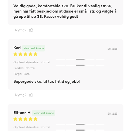
Veldig gode, komfortable sko. Bruker til vanlig str 36,
men har fått beskjed om at disse er små i str, og valgte å
gå opp til str 38. Passer veldig godt
Nyttig?
Kari
Verifisert kunde
26.12.25
Opplevd størrelse:
Normal
Bredde:
Normal
Farge:
Rosa
Nyttig?
Eli-ann H
Verifisert kunde
20.12.25
Opplevd størrelse:
Normal