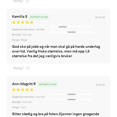
Nyttig?
Kamilla S
Verifisert kunde
25.04.26
Opplevd størrelse:
Litt liten
Bredde:
Normal
Farge:
Beige
God sko på jobb og når man skal gå på harde underlag
over tid. Vanlig Hoka størrelse, men må opp 1,5
størrelse fra det jeg vanligvis bruker
Nyttig?
Ann-Magritt R
Verifisert kunde
21.04.26
Opplevd størrelse:
Normal
Bredde:
Normal
Farge:
Sort
Sitter stødig og bra på foten.Kjenner ingen gnagende