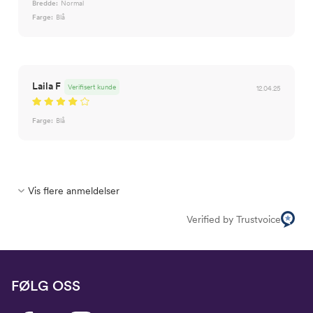
Bredde:
Normal
Farge:
Blå
Laila F
Verifisert kunde
12.04.25
Farge:
Blå
Vis flere anmeldelser
Verified by Trustvoice
FØLG OSS