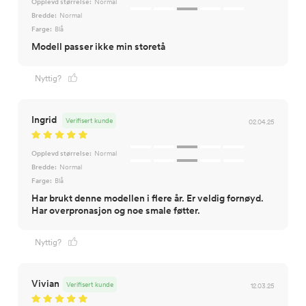
Opplevd størrelse:
Normal
Bredde:
Normal
Farge:
Blå
Modell passer ikke min storetå
Nyttig?
Ingrid
Verifisert kunde
02.04.25
Opplevd størrelse:
Normal
Bredde:
Normal
Farge:
Blå
Har brukt denne modellen i flere år. Er veldig fornøyd.
Har overpronasjon og noe smale føtter.
Nyttig?
Vivian
Verifisert kunde
12.03.25