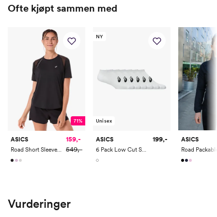
42
26.5
10
8
Ofte kjøpt sammen med
42.5
27
10.5
8.5
NY
Asics oppleves som noe mindre i størrelsen enn mange andre merke
Vi anbefaler å vurdere å gå 0.5-1 størrelse opp.
71%
Unisex
159,-
199,-
ASICS
ASICS
ASICS
549,-
Road Short Sleeve Top
6 Pack Low Cut Sock
Vurderinger