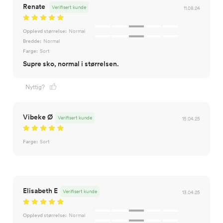
Renate
Verifisert kunde
11.08.24
Opplevd størrelse:
Normal
Bredde:
Normal
Farge:
Sort
Supre sko, normal i størrelsen.
Nyttig?
Vibeke Ø
Verifisert kunde
15.04.25
Farge:
Sort
Elisabeth E
Verifisert kunde
13.04.25
Opplevd størrelse:
Normal