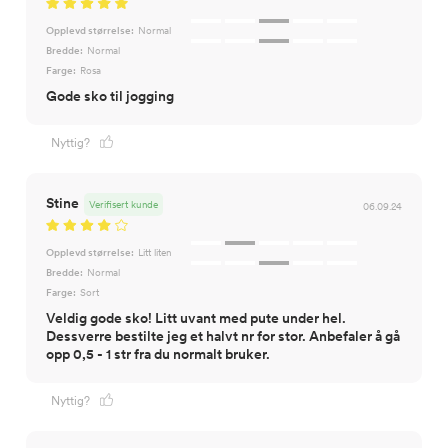
Opplevd størrelse:
Normal
Bredde:
Normal
Farge:
Rosa
Gode sko til jogging
Nyttig?
Stine
Verifisert kunde
06.09.24
Opplevd størrelse:
Litt liten
Bredde:
Normal
Farge:
Sort
Veldig gode sko! Litt uvant med pute under hel.
Dessverre bestilte jeg et halvt nr for stor. Anbefaler å gå
opp 0,5 - 1 str fra du normalt bruker.
Nyttig?