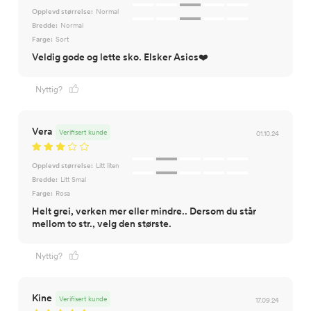
Opplevd størrelse:
Normal
Bredde:
Normal
Farge:
Sort
Veldig gode og lette sko. Elsker Asics❤️
Nyttig?
Vera
Verifisert kunde
01.10.24
Opplevd størrelse:
Litt liten
Bredde:
Litt Smal
Farge:
Rosa
Helt grei, verken mer eller mindre.. Dersom du står
mellom to str., velg den største.
Nyttig?
Kine
Verifisert kunde
17.09.24