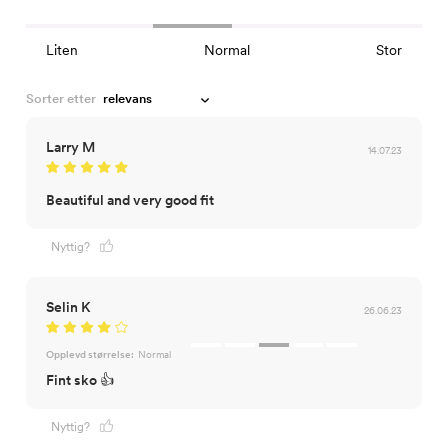
Liten
Normal
Stor
Sorter etter
Larry M
14.07.23
Beautiful and very good fit
Nyttig?
Selin K
26.06.23
Opplevd størrelse:
Normal
Fint sko 👍
Nyttig?