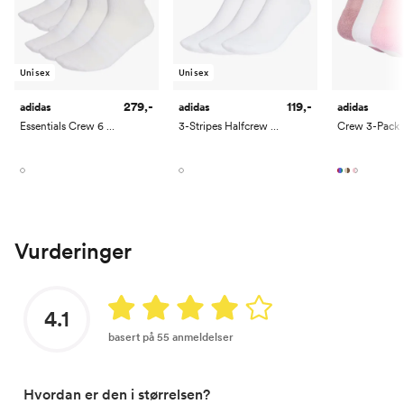
45 1/3
28
10.5
12
11
46
28.4
11
12.5
11.5
Unisex
Unisex
279,-
119,-
adidas
adidas
adidas
Essentials Crew 6 Pack
3-Stripes Halfcrew 3 Pack
Crew 3-Pack
Vurderinger
4.1
basert på 55 anmeldelser
Hvordan er den i størrelsen?