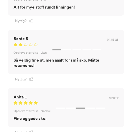
Alt for mye stoff rundt linningen!
Nyttig?
Bente S
04.03.23
Opplevd størrelse:
Liten
Så veldig fine ut, men aaalt for små sko. Måtte
returneres!
Nyttig?
Anita L
10.10.22
Opplevd størrelse:
Normal
Fine og gode sko.