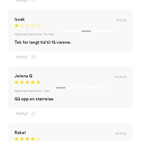
Nyttig?
Issak
01.10.22
Opplevd størrelse:
Normal
Tok for langt tid til få varene.
Nyttig?
Jelena G
04.09.22
Opplevd størrelse:
Liten
Gå opp en størrelae
Nyttig?
Rakel
30.07.22