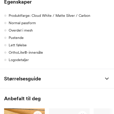
Egenskaper
Produktfarge: Cloud White / Matte Silver / Carbon
Normal passform
Overdel i mesh
Pustende
Lett følelse
OrthoLite®-innersåle
Logodetaljer
Størrelsesguide
EU
CM
UK
US - damer
US - unisex/herre
Anbefalt til deg
36
22.1
3.5
5
4
36 2/3
22.5
4
5.5
4.5