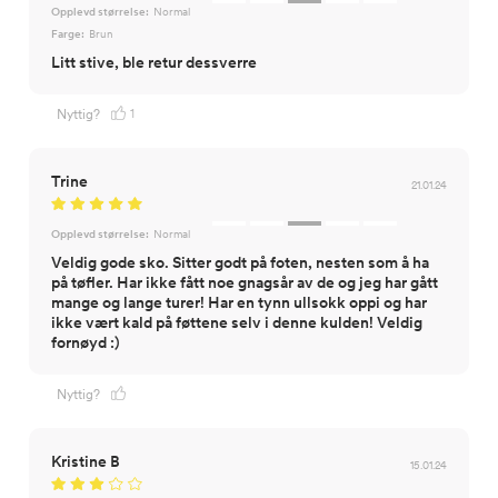
Opplevd størrelse:
Normal
Farge:
Brun
Litt stive, ble retur dessverre
1
Nyttig?
Trine
21.01.24
Opplevd størrelse:
Normal
Veldig gode sko. Sitter godt på foten, nesten som å ha
på tøfler. Har ikke fått noe gnagsår av de og jeg har gått
mange og lange turer! Har en tynn ullsokk oppi og har
ikke vært kald på føttene selv i denne kulden! Veldig
fornøyd :)
Nyttig?
Kristine B
15.01.24