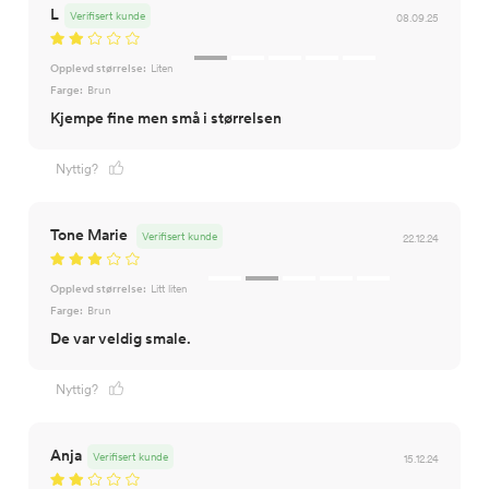
L
Verifisert kunde
08.09.25
Opplevd størrelse:
Liten
Farge:
Brun
Kjempe fine men små i størrelsen
Nyttig?
Tone Marie
Verifisert kunde
22.12.24
Opplevd størrelse:
Litt liten
Farge:
Brun
De var veldig smale.
Nyttig?
Anja
Verifisert kunde
15.12.24