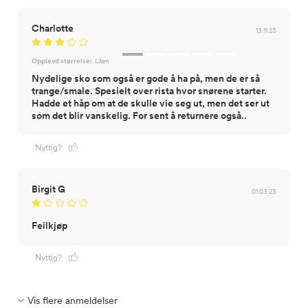
Charlotte
13.11.23
Opplevd størrelse:
Liten
Nydelige sko som også er gode å ha på, men de er så
trange/smale. Spesielt over rista hvor snørene starter.
Hadde et håp om at de skulle vie seg ut, men det ser ut
som det blir vanskelig. For sent å returnere også..
Nyttig?
Birgit G
01.03.23
Feilkjøp
Nyttig?
Vis flere anmeldelser