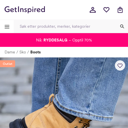
Nå:
RYDDESALG
– Opptil 70%
-
-
-
-
Dame
Sko
Boots
Lagt i kurven, utmerket valg!
Til kassen
Outlet