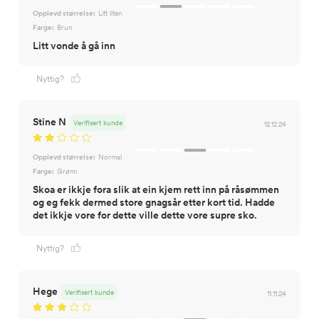
Opplevd størrelse:
Litt liten
Farge:
Brun
Litt vonde å gå inn
Nyttig?
Stine N
Verifisert kunde
12.12.24
Opplevd størrelse:
Normal
Farge:
Grønn
Skoa er ikkje fora slik at ein kjem rett inn på råsømmen
og eg fekk dermed store gnagsår etter kort tid. Hadde
det ikkje vore for dette ville dette vore supre sko.
Nyttig?
Hege
Verifisert kunde
11.11.24