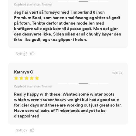
Opplevd størrelse:
Normal
Jeg har vært så fornøyd med Timberland 6 inch
Premium Boot, som har en smal fasong og sitter så godt
på foten. Tenkte derfor at denne modellen med
kraftigere såle også kom til å passe godt. Men det gjør
den dessverre ikke. Siden sålen er så chunky bøyer den
ikke like godt, og skoa glipper i helen.
Nyttig?
Kathryn C
15.12.23
Opplevd størrelse:
Normal
Really happy with these. Wanted some winter boots
which weren't super heavy weight but had a good sole
for icier days and these are working out just great so far.
Have several pairs of Timberlands and yet to be
disappointed
Nyttig?