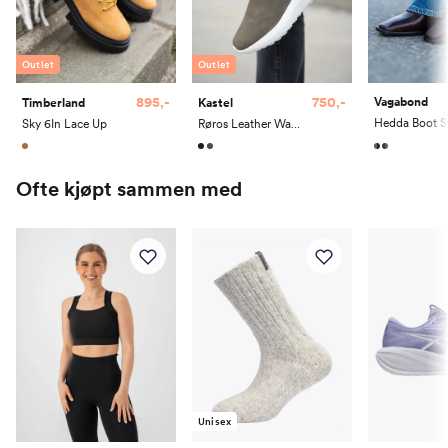
40
9
7
26
41
9.5
7.5
26.5
Outlet
Outlet
41.5
10
8
27
895,-
750,-
Vagabond
Timberland
Kastel
Sky 6In Lace Up
Røros Leather Water Resistant
42
11
9
28
Ofte kjøpt sammen med
Unisex