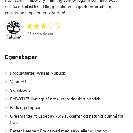
trær, samt TimberDry™-linning som er laget med minst 50%
resirkulert plastikk. I tillegg er skoene superkomfortable og
perfekt hele høsten og vinteren!
23 anmeldelser
Egenskaper
Produktfarge: Wheat Nubuck
Vanntett
Skinnboots
ReBOTL™-linning: Minst 50% resirkulert plastikk
Padding i toppen
Greenstride™: Laget av 75% sukkerrør og naturlig gummi fra
trær
Better Leather: Fra garveri med sølv- eller gullrating