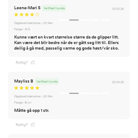
Leena-Mari S
Verifisert kunde
02.05.26
Opplevd størrelse:
Litt liten
Farge:
Grå
Kunne vært en kvart størrelse større da de glipper litt.
Kan være det blir bedre når de er gått seg litt til. Ellers
deilig å gå med, passelig varme og gode høst/vår sko.
Nyttig?
Mayliss B
Verifisert kunde
23.04.26
Opplevd størrelse:
Litt liten
Farge:
Brun
Måtte gå opp 1 str.
Nyttig?