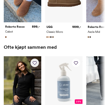
899,-
1899,-
Roberto Rosso
UGG
Roberto Ros
Cabot
Classic Micro
Asola Mid
Ofte kjøpt sammen med
25%