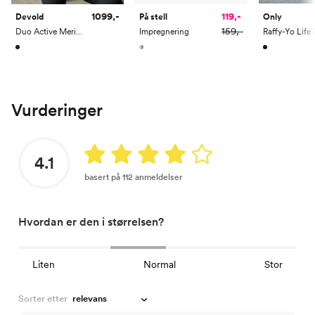
1099,-
119,-
Only
Devold
På stell
159,-
Duo Active Merino 205 Zip Neck Woman
Impregnering
Vurderinger
4.1
basert på 112 anmeldelser
Hvordan er den i størrelsen?
Liten
Normal
Stor
Sorter etter