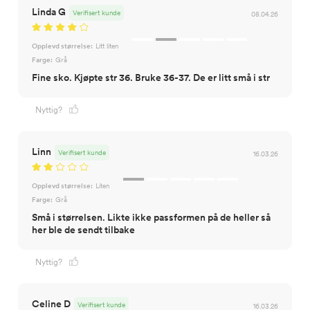
Linda G
Verifisert kunde
08.04.26
Opplevd størrelse:
Litt liten
Farge:
Grå
Fine sko. Kjøpte str 36. Bruke 36-37. De er litt små i str
Nyttig?
Linn
Verifisert kunde
16.03.26
Opplevd størrelse:
Liten
Farge:
Grå
Små i størrelsen. Likte ikke passformen på de heller så
her ble de sendt tilbake
Nyttig?
Celine D
Verifisert kunde
16.03.26