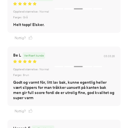
Opplevd størrelse:
Normal
Farge:
Grå
Helt topp! Elsker.
Nyttig?
Be L
Verifisert kunde
03.03.26
Opplevd størrelse:
Normal
Farge:
Brun
Godt og varmt fôr, litt lav bak, kunne egentlig heller
vært slippers for man tråkker uansett på kanten bak
men gir full score fordi de er utrolig fine, god kvalitet og
super varm
Nyttig?