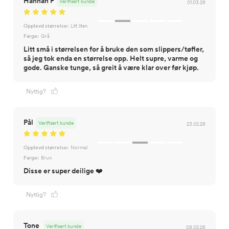
Hannah F
Verifisert kunde
01.03.26
Opplevd størrelse:
Litt liten
Farge:
Grå
Litt små i størrelsen for å bruke den som slippers/tøfler,
så jeg tok enda en størrelse opp. Helt supre, varme og
gode. Ganske tunge, så greit å være klar over før kjøp.
Nyttig?
Pål
Verifisert kunde
23.02.26
Opplevd størrelse:
Normal
Farge:
Brun
Disse er super deilige ❤️
Nyttig?
Tone
Verifisert kunde
08.02.26