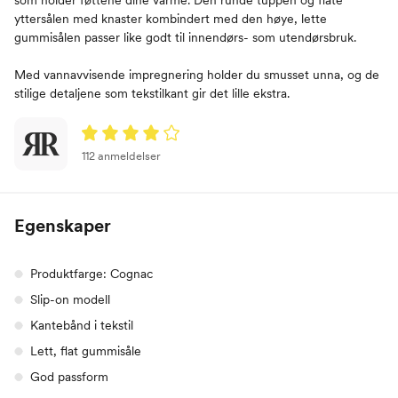
som holder føttene dine varme. Den runde tuppen og flate
yttersålen med knaster kombindert med den høye, lette
gummisålen passer like godt til innendørs- som utendørsbruk.
Med vannavvisende impregnering holder du smusset unna, og de
stilige detaljene som tekstilkant gir det lille ekstra.
112 anmeldelser
Egenskaper
Produktfarge: Cognac
Slip-on modell
Kantebånd i tekstil
Lett, flat gummisåle
God passform