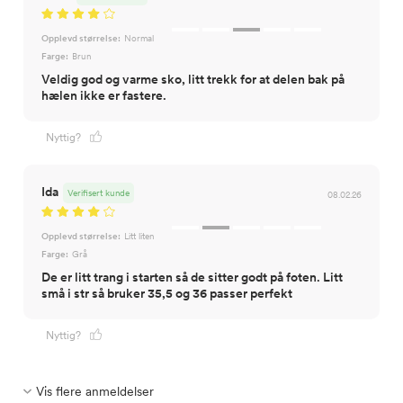
Opplevd størrelse:
Normal
Farge:
Brun
Veldig god og varme sko, litt trekk for at delen bak på
hælen ikke er fastere.
Nyttig?
Ida
Verifisert kunde
08.02.26
Opplevd størrelse:
Litt liten
Farge:
Grå
De er litt trang i starten så de sitter godt på foten. Litt
små i str så bruker 35,5 og 36 passer perfekt
Nyttig?
Vis flere anmeldelser