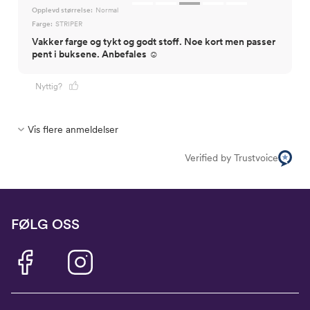
Opplevd størrelse:
Normal
Farge:
STRIPER
Vakker farge og tykt og godt stoff. Noe kort men passer
pent i buksene. Anbefales ☺️
Nyttig?
Vis flere anmeldelser
Verified by Trustvoice
FØLG OSS