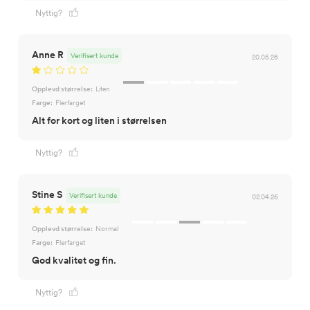
Nyttig?
Anne R
Verifisert kunde
20.05.26
Opplevd størrelse:
Liten
Farge:
Flerfarget
Alt for kort og liten i størrelsen
Nyttig?
Stine S
Verifisert kunde
02.04.26
Opplevd størrelse:
Normal
Farge:
Flerfarget
God kvalitet og fin.
Nyttig?