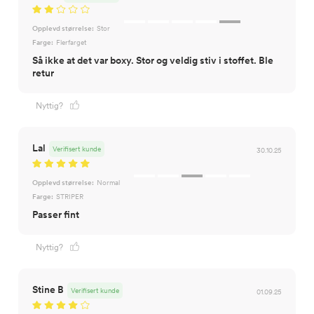
Opplevd størrelse:
Stor
Farge:
Flerfarget
Så ikke at det var boxy. Stor og veldig stiv i stoffet. Ble
retur
Nyttig?
Lal
Verifisert kunde
30.10.25
Opplevd størrelse:
Normal
Farge:
STRIPER
Passer fint
Nyttig?
Stine B
Verifisert kunde
01.09.25