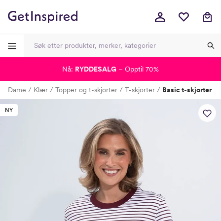
Nå:
RYDDESALG
– Opptil 70%
-
-
-
-
Dame
Klær
Topper og t-skjorter
T-skjorter
Basic t-skjorter
Lagt i kurven, utmerket valg!
Til kassen
NY