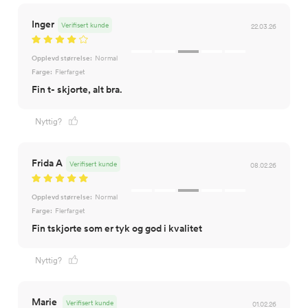
Inger
Verifisert kunde
22.03.26
Opplevd størrelse:
Normal
Farge:
Flerfarget
Fin t- skjorte, alt bra.
Nyttig?
Frida A
Verifisert kunde
08.02.26
Opplevd størrelse:
Normal
Farge:
Flerfarget
Fin tskjorte som er tyk og god i kvalitet
Nyttig?
Marie
Verifisert kunde
01.02.26