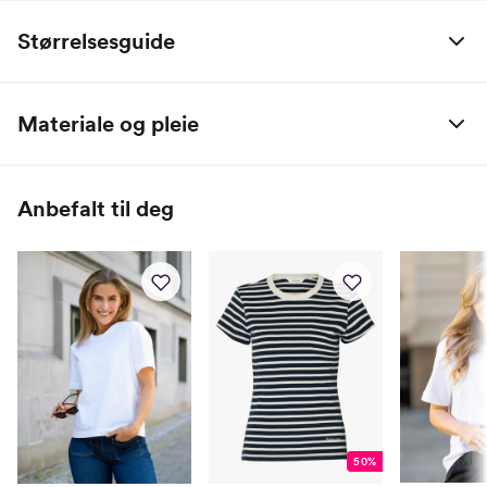
Størrelsesguide
Overdeler:
Materiale og pleie
Størrelse
Bryst (cm)
Midje (cm)
100% Organisk Bomull
XXS
79
61
Anbefalt til deg
XS
83
65
S
87
69
M
91
73
L
96
78
XL
101
83
XXL
106
88
50%
Bukser: