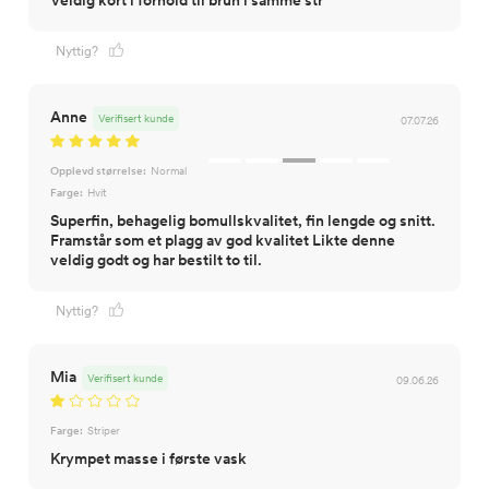
Veldig kort i forhold til brun i samme str
Nyttig?
Anne
Verifisert kunde
07.07.26
Opplevd størrelse:
Normal
Farge:
Hvit
Superfin, behagelig bomullskvalitet, fin lengde og snitt.
Framstår som et plagg av god kvalitet Likte denne
veldig godt og har bestilt to til.
Nyttig?
Mia
Verifisert kunde
09.06.26
Farge:
Striper
Krympet masse i første vask