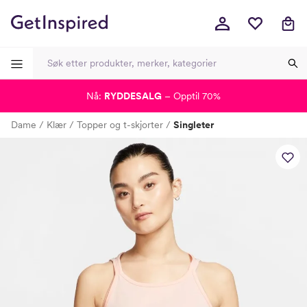
Nå:
RYDDESALG
– Opptil 70%
-
-
-
-
Dame
Klær
Topper og t-skjorter
Singleter
Lagt i kurven, utmerket valg!
Til kassen