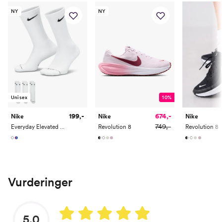
NY
NY
Unisex
10%
199,-
674,-
Nike
Nike
Nike
749,-
Everyday Elevated Crew Socks 3pk
Revolution 8
Revolution 8
Vurderinger
5.0