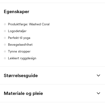
Egenskaper
Produktfarge: Washed Coral
Logodetaljer
Perfekt til yoga
Bevegelsesfrihet
Tynne stropper
Lekkert ryggdesign
Størrelsesguide
Nike
XS
S
M
L
XL
XX
Materiale og pleie
Bryst
76-83
83-90
90-97
97-104
104-114
114
100% polyester
Midje
60-67
67-74
74-81
81-88
88-98
98