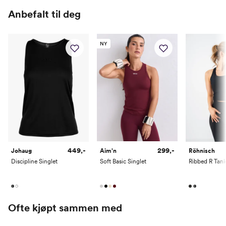
Anbefalt til deg
Hofte
84-91
91-98
98-105
105-112
112-120
12
Innerbenslengde
79.5
79.5
80
80
80.5
80
NY
449,-
299,-
Johaug
Aim'n
Röhnisch
Discipline Singlet
Soft Basic Singlet
Ribbed R Tan
Ofte kjøpt sammen med