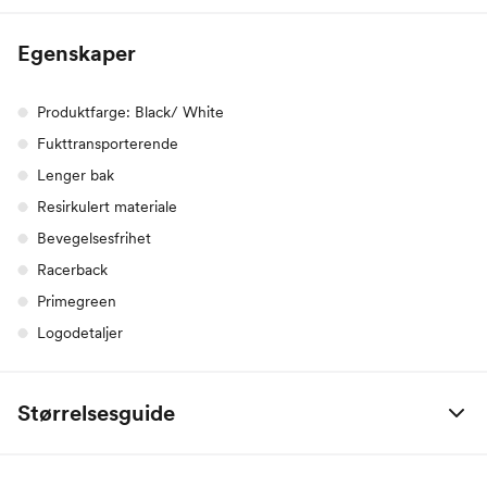
Egenskaper
Produktfarge: Black/ White
Fukttransporterende
Lenger bak
Resirkulert materiale
Bevegelsesfrihet
Racerback
Primegreen
Logodetaljer
Størrelsesguide
adidas
XS
S
M
L
XL