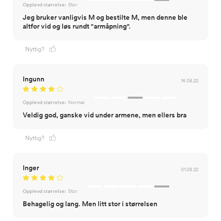
Opplevd størrelse:
Stor
Jeg bruker vanligvis M og bestilte M, men denne ble
altfor vid og løs rundt "armåpning".
Nyttig?
Ingunn
14.08.22
Opplevd størrelse:
Normal
Veldig god, ganske vid under armene, men ellers bra
Nyttig?
Inger
01.08.22
Opplevd størrelse:
Stor
Behagelig og lang. Men litt stor i størrelsen