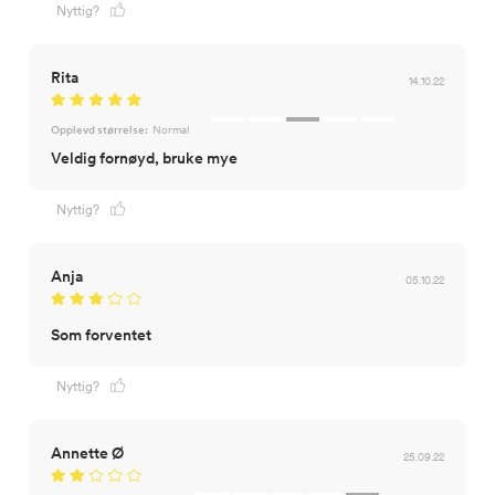
Nyttig?
Rita
14.10.22
Opplevd størrelse:
Normal
Veldig fornøyd, bruke mye
Nyttig?
Anja
05.10.22
Som forventet
Nyttig?
Annette Ø
25.09.22