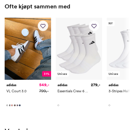
Ofte kjøpt sammen med
NY
31%
Unisex
Unisex
549,-
279,-
adidas
adidas
adidas
799,-
VL Court 3.0
Essentials Crew 6 Pack