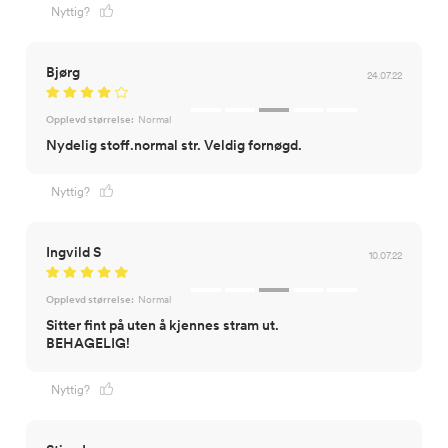
Nyttig?
Bjørg
24.07.22
Opplevd størrelse:
Normal
Nydelig stoff.normal str. Veldig fornøgd.
Nyttig?
Ingvild S
10.07.22
Opplevd størrelse:
Normal
Sitter fint på uten å kjennes stram ut.
BEHAGELIG!
Nyttig?