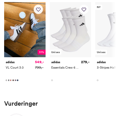
NY
31%
Unisex
Unisex
549,-
279,-
adidas
adidas
adidas
799,-
VL Court 3.0
Essentials Crew 6 Pack
Vurderinger