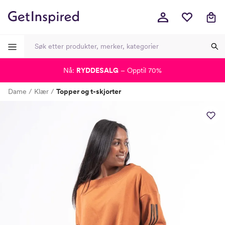
Nå:
RYDDESALG
– Opptil 70%
-
-
-
-
Dame
Klær
Topper og t-skjorter
Lagt i kurven, utmerket valg!
Til kassen