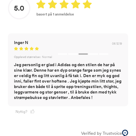
5.0
basert på 1 anmeldelse
Inger N
06.12.19
Opplevd størrelse:
Normal
Jeg personlig er glad i Adidas og den stilen de har på
sine klær. Denne har en dyp orange farge som jeg synes
er veldig fin og litt uvanlig å få tak i. Den er myk og god
inni, faller fint over hoftene . Jeg kjøpte min litt stor, jeg
bruker den både til å sprite opp treningsstilen, thights,
leggvarmere og stor genser , til å bruke den med tykk
strømpebukse og støvletter . Anbefales !
Nyttig?
Verified by Trustvoice