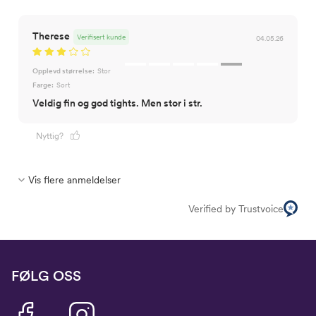
Therese
Verifisert kunde
04.05.26
Opplevd størrelse:
Stor
Farge:
Sort
Veldig fin og god tights. Men stor i str.
Nyttig?
Vis flere anmeldelser
Verified by Trustvoice
FØLG OSS