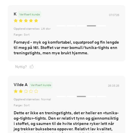
K
Verifisert kunde
07.07.26
Opplevd størrelse:
Litt stor
Farge:
Sort
Fornøyd - myk og komfortabel, squatproof og fin lengde
til meg på 161. Stoffet var mer bomull/tunika-tights enn
treningstights, men mye brukt hjemme.
Nyttig?
Vilde A
Verifisert kunde
26.05.26
Opplevd størrelse:
Normal
Farge:
Sort
Dette er ikke en treningstights, det er heller en «tunika-
og-tights»-tights. Den er relativt tynn og gjennomsiktig
i stoffet, og saumen til de hvite stripene ryker lett når
jeg trekker buksebena oppover. Relativt lav kvalitet,