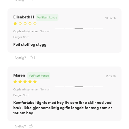
Elisabeth H
Verifisert kunde
10.05.26
Opplevd størrelse:
Normal
Farge:
Sort
Feil stoff og stygg
1
Nyttig?
Maren
Verifisert kunde
21.05.26
Opplevd størrelse:
Normal
Farge:
Sort
Komfortabel tights med høy liv som ikke sklir ned ved
bruk. Ikke gjennomsiktig og fin lengde for meg som er
160cm høy.
Nyttig?