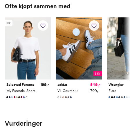
Ofte kjøpt sammen med
NY
31%
199,-
549,-
Selected Femme
adidas
Wrangler
799,-
My Essential Short Sleeve O-Neck Tee
VL Court 3.0
Flare
Vurderinger