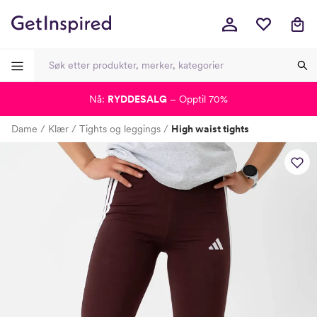
Nå:
RYDDESALG
– Opptil 70%
-
-
-
-
Dame
Klær
Tights og leggings
High waist tights
Lagt i kurven, utmerket valg!
Til kassen