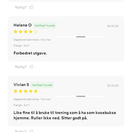
Nyttig?
Helene O
Verifisert kunde
29.05.26
Opplevd størrelse:
Normal
Farge:
Sort
Forbedret utgave.
Nyttig?
Vivian S
Verifisert kunde
25.05.26
Opplevd størrelse:
Normal
Farge:
Sort
Like fine til å bruke til trening som å ha som kosebukse
hjemme. Ruller ikke ned. Sitter godt på.
Nyttig?