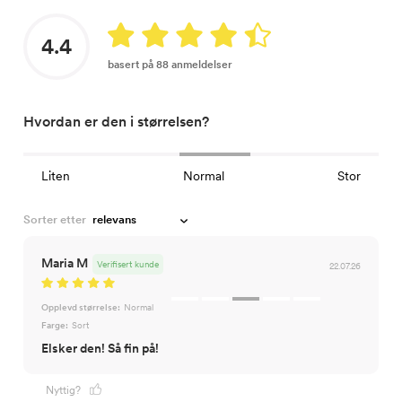
4.4
basert på 88 anmeldelser
Hvordan er den i størrelsen?
Liten
Normal
Stor
Sorter etter
Maria M
Verifisert kunde
22.07.26
Opplevd størrelse:
Normal
Farge:
Sort
Elsker den! Så fin på!
Nyttig?