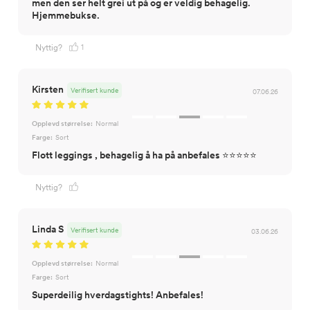
men den ser helt grei ut på og er veldig behagelig.
Hjemmebukse.
1
Nyttig?
Kirsten
Verifisert kunde
07.06.26
Opplevd størrelse:
Normal
Farge:
Sort
Flott leggings , behagelig å ha på anbefales ⭐️⭐️⭐️⭐️⭐️
Nyttig?
Linda S
Verifisert kunde
03.06.26
Opplevd størrelse:
Normal
Farge:
Sort
Superdeilig hverdagstights! Anbefales!