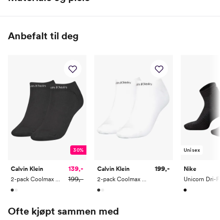
EU
31-35
34-38
38-42
42-46
46-50
50-53
93% Polyester / 7% Spandex
Anbefalt til deg
30%
Unisex
139,-
199,-
Calvin Klein
Calvin Klein
Nike
199,-
2-pack Coolmax Gripper Ped woman
2-pack Coolmax Gripper Ped woman
Ofte kjøpt sammen med