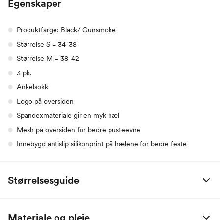
Egenskaper
Produktfarge: Black/ Gunsmoke
Størrelse S = 34-38
Størrelse M = 38-42
3 pk.
Ankelsokk
Logo på oversiden
Spandexmateriale gir en myk hæl
Mesh på oversiden for bedre pusteevne
Innebygd antislip silikonprint på hælene for bedre feste
Størrelsesguide
Størrelse
XS
S
M
L
XL
2XL
Materiale og pleie