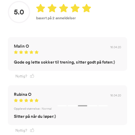
5.0
basert på 2 anmeldelser
Malin O
16.04.20
Gode og lette sokker til trening, sitter godt på foten:)
Nyttig?
Rubina O
16.04.20
Opplevd størrelse:
Normal
Sitter på når du løper:)
Nyttig?