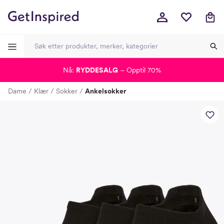
Nå:
RYDDESALG
– Opptil 70%
-
-
-
-
Dame
Klær
Sokker
Ankelsokker
Lagt i kurven, utmerket valg!
Til kassen