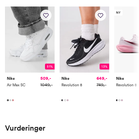
NY
51%
13%
509,-
649,-
Nike
Nike
Nike
1049,-
749,-
Air Max SC
Revolution 8
Revolution 8
Vurderinger