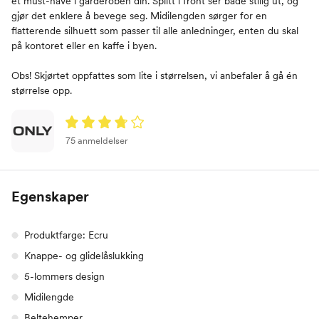
et must-have i garderoben din. Splitt i front ser både stilig ut, og
gjør det enklere å bevege seg. Midilengden sørger for en
flatterende silhuett som passer til alle anledninger, enten du skal
på kontoret eller en kaffe i byen.
Obs! Skjørtet oppfattes som lite i størrelsen, vi anbefaler å gå én
størrelse opp.
75 anmeldelser
Egenskaper
Produktfarge: Ecru
Knappe- og glidelåslukking
5-lommers design
Midilengde
Beltehemper