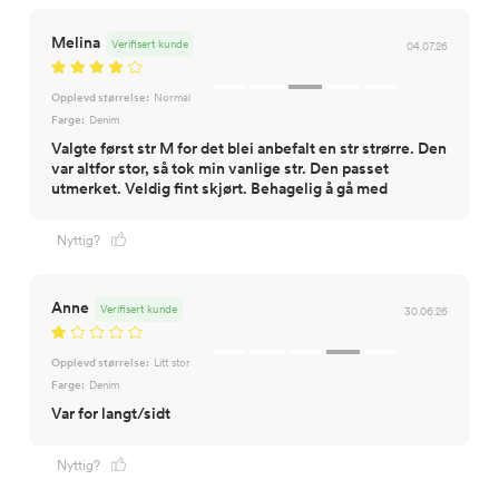
Melina
Verifisert kunde
04.07.26
Opplevd størrelse:
Normal
Farge:
Denim
Valgte først str M for det blei anbefalt en str strørre. Den
var altfor stor, så tok min vanlige str. Den passet
utmerket. Veldig fint skjørt. Behagelig å gå med
Nyttig?
Anne
Verifisert kunde
30.06.26
Opplevd størrelse:
Litt stor
Farge:
Denim
Var for langt/sidt
Nyttig?