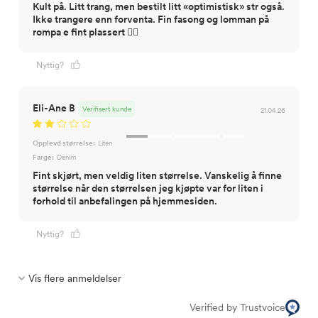
Kult på. Litt trang, men bestilt litt «optimistisk» str også.
Ikke trangere enn forventa. Fin fasong og lomman på
rompa e fint plassert 👌🏼
Nyttig?
Eli-Ane B
Verifisert kunde
21.04.26
Opplevd størrelse:
Liten
Farge:
Denim
Fint skjørt, men veldig liten størrelse. Vanskelig å finne
størrelse når den størrelsen jeg kjøpte var for liten i
forhold til anbefalingen på hjemmesiden.
Nyttig?
Vis flere anmeldelser
Verified by Trustvoice