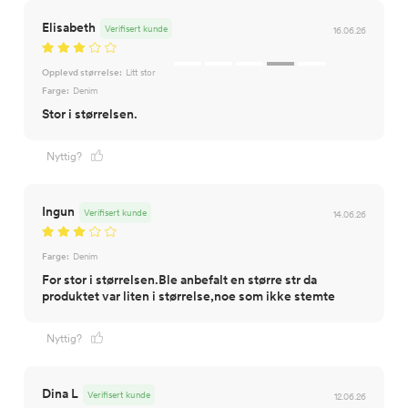
Elisabeth
Verifisert kunde
16.06.26
Opplevd størrelse:
Litt stor
Farge:
Denim
Stor i størrelsen.
Nyttig?
Ingun
Verifisert kunde
14.06.26
Farge:
Denim
For stor i størrelsen.Ble anbefalt en større str da
produktet var liten i størrelse,noe som ikke stemte
Nyttig?
Dina L
Verifisert kunde
12.06.26