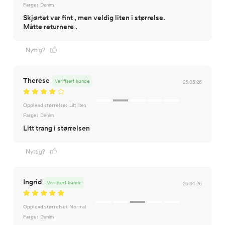
Farge:
Denim
Skjørtet var fint , men veldig liten i størrelse.
Måtte returnere .
Nyttig?
Therese
Verifisert kunde
25.05.26
Opplevd størrelse:
Litt liten
Farge:
Denim
Litt trang i størrelsen
Nyttig?
Ingrid
Verifisert kunde
26.04.26
Opplevd størrelse:
Normal
Farge:
Denim