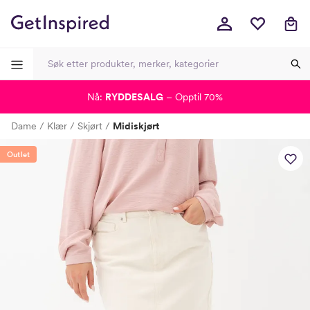
Nå:
RYDDESALG
– Opptil 70%
-
-
-
-
Dame
Klær
Skjørt
Midiskjørt
Lagt i kurven, utmerket valg!
Til kassen
Outlet