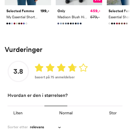
199,-
459,-
Selected Femme
Only
Selected F
579,-
My Essential Short Sleeve O-Neck Tee
Madison Blush High Waist Wide Denim
Vurderinger
3.8
basert på 75 anmeldelser
Hvordan er den i størrelsen?
Liten
Normal
Stor
Sorter etter