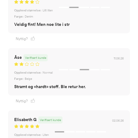
Opplevd størrelse:
Litt liten
Farge:
Denim
Veldig fint! Men noe lite i str
Nyttig?
Åse
Verifisert kunde
11.06.26
Opplevd størrelse:
Normal
Farge:
Beige
Stramt og «hardt» stoff. Ble retur her.
Nyttig?
Elisabeth G
Verifisert kunde
02.06.26
Opplevd størrelse:
Liten