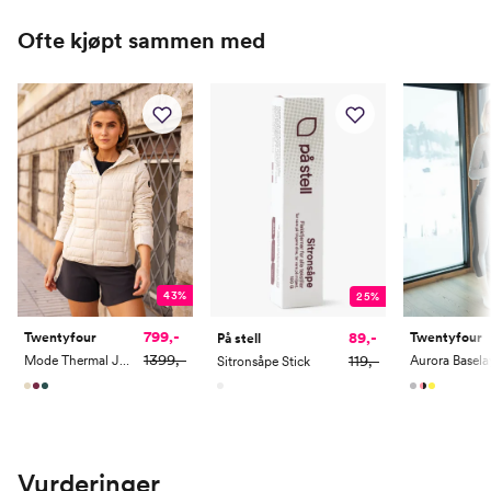
Ofte kjøpt sammen med
43%
25%
799,-
89,-
Twentyfour
Twentyfour
På stell
1399,-
119,-
Mode Thermal Jakke
Sitronsåpe Stick
Vurderinger