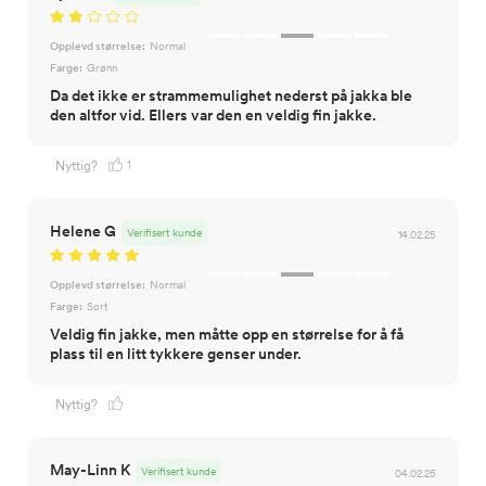
Opplevd størrelse:
Normal
Farge:
Grønn
Da det ikke er strammemulighet nederst på jakka ble
den altfor vid. Ellers var den en veldig fin jakke.
1
Nyttig?
Helene G
Verifisert kunde
14.02.25
Opplevd størrelse:
Normal
Farge:
Sort
Veldig fin jakke, men måtte opp en størrelse for å få
plass til en litt tykkere genser under.
Nyttig?
May-Linn K
Verifisert kunde
04.02.25