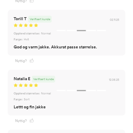
Nyttig?
Torill T
Verifisert kunde
02.11.25
Opplevd størrelse:
Normal
Farge:
Hvit
God og varm jakke. Akkurat passe størrelse.
Nyttig?
Natalia E
Verifisert kunde
12.06.25
Opplevd størrelse:
Normal
Farge:
Sort
Lettt og fin jakke
Nyttig?