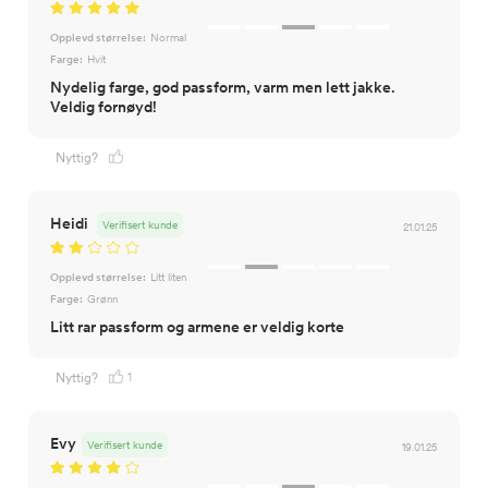
Opplevd størrelse:
Normal
Farge:
Hvit
Nydelig farge, god passform, varm men lett jakke.
Veldig fornøyd!
Nyttig?
Heidi
Verifisert kunde
21.01.25
Opplevd størrelse:
Litt liten
Farge:
Grønn
Litt rar passform og armene er veldig korte
1
Nyttig?
Evy
Verifisert kunde
19.01.25