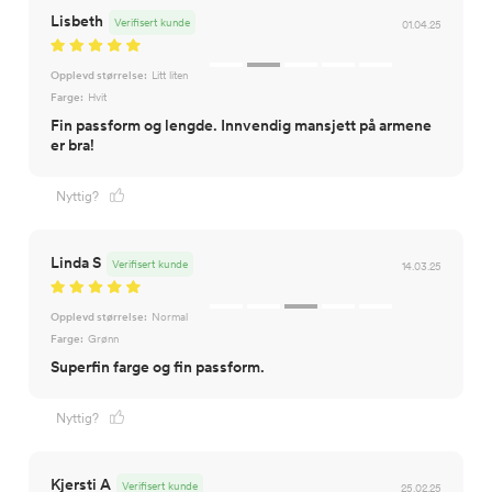
Lisbeth
Verifisert kunde
01.04.25
Opplevd størrelse:
Litt liten
Farge:
Hvit
Fin passform og lengde. Innvendig mansjett på armene
er bra!
Nyttig?
Linda S
Verifisert kunde
14.03.25
Opplevd størrelse:
Normal
Farge:
Grønn
Superfin farge og fin passform.
Nyttig?
Kjersti A
Verifisert kunde
25.02.25