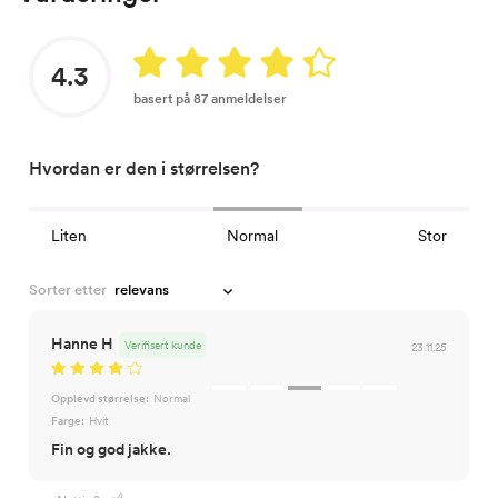
4.3
basert på 87 anmeldelser
Hvordan er den i størrelsen?
Liten
Normal
Stor
Sorter etter
Hanne H
Verifisert kunde
23.11.25
Opplevd størrelse:
Normal
Farge:
Hvit
Fin og god jakke.