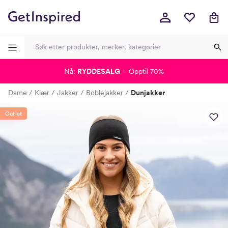
Nå:
RYDDESALG
– Opptil 70%
-
-
-
-
Dame
Klær
Jakker
Boblejakker
Dunjakker
Lagt i kurven, utmerket valg!
Til kassen
Outlet