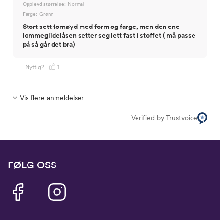
Opplevd størrelse:
Normal
Farge:
Grønn
Stort sett fornøyd med form og farge, men den ene
lommeglidelåsen setter seg lett fast i stoffet ( må passe
på så går det bra)
1
Nyttig?
Vis flere anmeldelser
Verified by Trustvoice
FØLG OSS