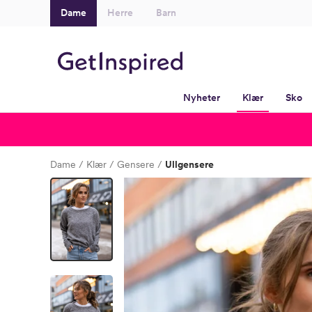
Dame
Herre
Barn
Nyheter
Klær
Sko
Dame
Klær
Gensere
Ullgensere