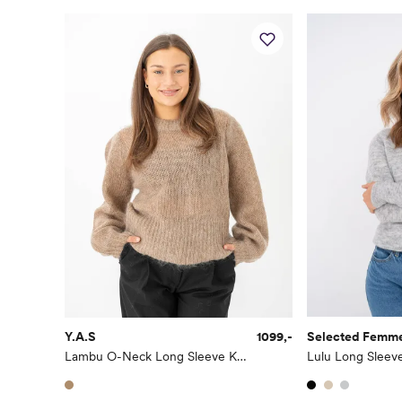
Y.A.S
1099,-
Selected Femm
Lambu O-Neck Long Sleeve Knit Pullover
Lulu Long Sleev