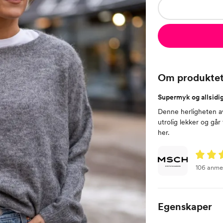
Om produkte
Supermyk og allsidi
Denne herligheten a
utrolig lekker og går
her.
106 anme
Egenskaper