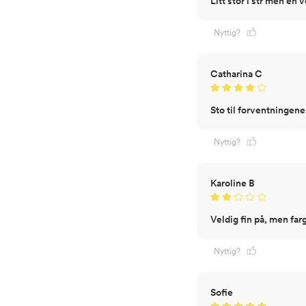
Litt stor i str men en 
Nyttig?
Catharina C
Sto til forventningene
Nyttig?
Karoline B
Veldig fin på, men far
Nyttig?
Sofie