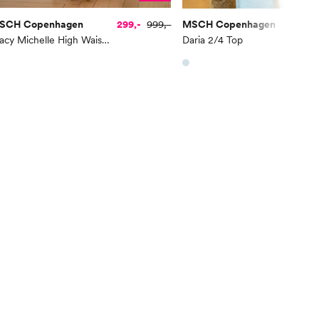
SCH Copenhagen
299,-
999,-
MSCH Copenhagen
1
Macy Michelle High Waist Wide Pants Regular
Daria 2/4 Top