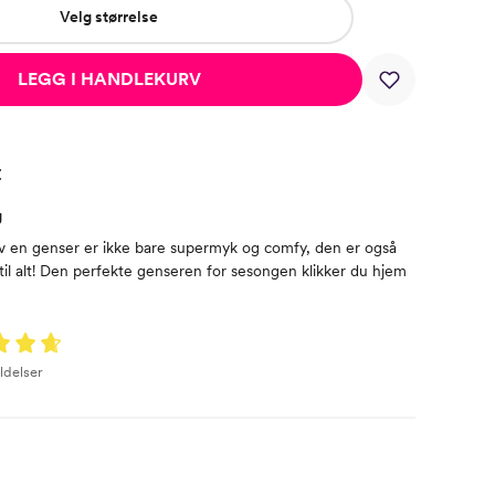
Velg størrelse
LEGG I HANDLEKURV
t
g
v en genser er ikke bare supermyk og comfy, den er også
 til alt! Den perfekte genseren for sesongen klikker du hjem
ldelser