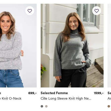
e
699,-
Selected Femme
1599,-
S
e Knit O-Neck
Cille Long Sleeve Knit High Neck
An