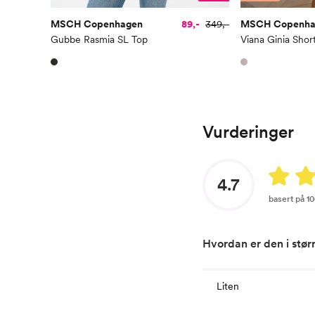
MSCH Copenhagen
89,-
349,-
MSCH Copenha
Gubbe Rasmia SL Top
Vurderinger
4.7
basert på 1
Hvordan er den i stør
Liten