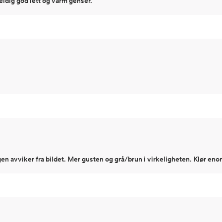
veldig god lett og varm genser.
gen avviker fra bildet. Mer gusten og grå/brun i virkeligheten. Klør en