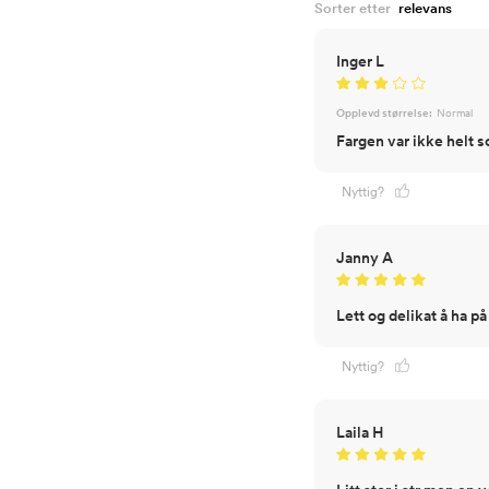
Sorter etter
Inger L
Opplevd størrelse:
Normal
Fargen var ikke helt 
Nyttig?
Janny A
Lett og delikat å ha på
Nyttig?
Laila H