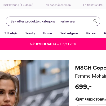
Rask levering (1-3 dager)
30 dager åpent kjøp
Fri frakt fra 1499,–
Tilbehør
Beauty
Home
Bestselgere
Merker
G
Nå:
RYDDESALG
– Opptil 70%
-
-
-
-
Lagt i kurven, utmerket valg!
Til kassen
MSCH Cope
Femme Mohair
699,-