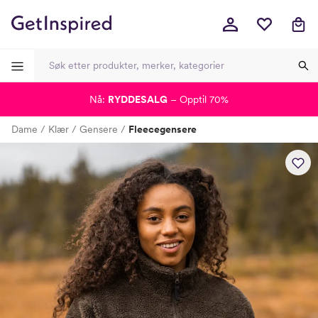
Nå:
RYDDESALG
– Opptil 70%
-
-
-
-
Dame
Klær
Gensere
Fleecegensere
Lagt i kurven, utmerket valg!
Til kassen