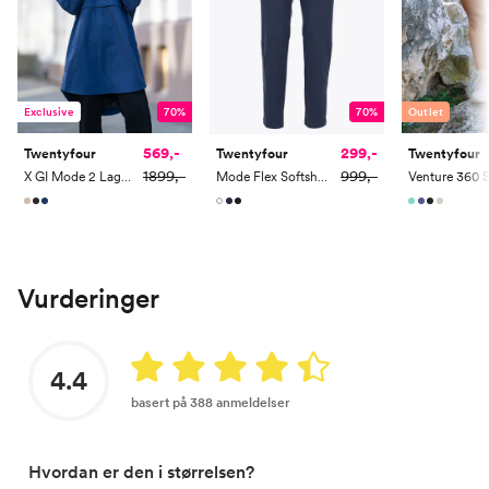
Exclusive
70%
Outlet
70%
569,-
299,-
Twentyfour
Twentyfour
Twentyfour
1899,-
999,-
X GI Mode 2 Lags Poncho
Venture 360 S
Mode Flex Softshell Bukse
Vurderinger
4.4
basert på 388 anmeldelser
Hvordan er den i størrelsen?