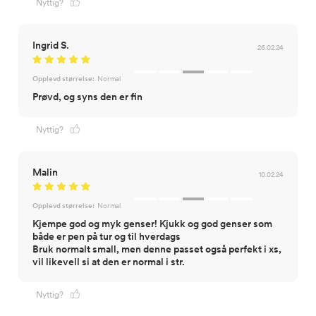
Nyttig?
Ingrid S.
26.02.24
Opplevd størrelse:
Normal
Prøvd, og syns den er fin
Nyttig?
Malin
10.02.24
Opplevd størrelse:
Normal
Kjempe god og myk genser! Kjukk og god genser som
både er pen på tur og til hverdags
Bruk normalt small, men denne passet også perfekt i xs,
vil likevell si at den er normal i str.
Nyttig?