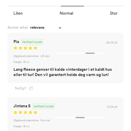
Liten
Normal
Stor
Sorter etter
Pia
Verifisert kunde
08.05.24
Opplevd størrelse:
Litt stor
Farge:
Brun
Lang fleece genser til kalde vinterdager i et kaldt hus
eller til tur! Den vil garantert holde deg varm og lun!
Nyttig?
Jintana S
Verifisert kunde
27.04.24
Opplevd størrelse:
Normal
Farge:
Brun