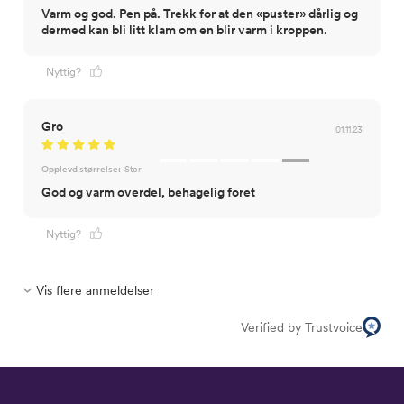
Varm og god. Pen på. Trekk for at den «puster» dårlig og
dermed kan bli litt klam om en blir varm i kroppen.
Nyttig?
Gro
01.11.23
Opplevd størrelse:
Stor
God og varm overdel, behagelig foret
Nyttig?
Vis flere anmeldelser
Verified by Trustvoice