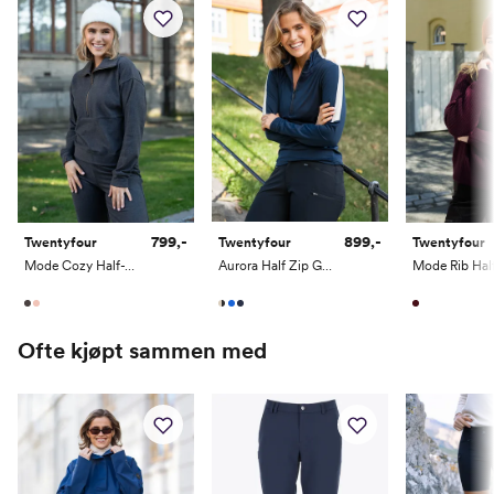
42
99-106
87-95
106-114
80-83
174-182
44
105-112
93-102
112-120
81-84
174-182
46
111-118
100-109
118-126
82-85
174-182
48
117-124
107-116
126-134
82-85
174-182
50
123-130
114-123
134-142
82-85
174-182
52
129-136
121-130
142-150
82-85
174-182
799,-
899,-
Twentyfour
Twentyfour
Twentyfour
Mode Cozy Half-Zip
Aurora Half Zip Genser
54
135-142
128-137
150-158
82-85
174-182
Ofte kjøpt sammen med