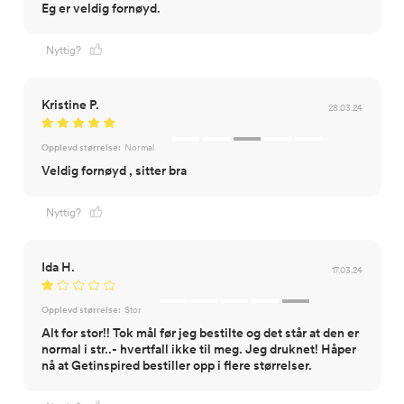
Eg er veldig fornøyd.
Nyttig?
Kristine P.
28.03.24
Opplevd størrelse:
Normal
Veldig fornøyd , sitter bra
Nyttig?
Ida H.
17.03.24
Opplevd størrelse:
Stor
Alt for stor!! Tok mål før jeg bestilte og det står at den er
normal i str..- hvertfall ikke til meg. Jeg druknet! Håper
nå at Getinspired bestiller opp i flere størrelser.