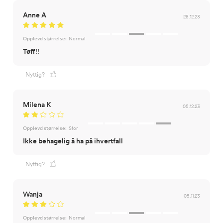
Anne A
28.12.23
Opplevd størrelse:
Normal
Tøff!!
Nyttig?
Milena K
05.12.23
Opplevd størrelse:
Stor
Ikke behagelig å ha på ihvertfall
Nyttig?
Wanja
05.11.23
Opplevd størrelse:
Normal