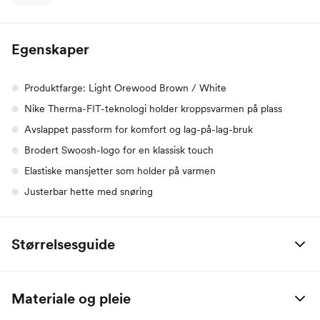
Egenskaper
Produktfarge: Light Orewood Brown / White
Nike Therma-FIT-teknologi holder kroppsvarmen på plass
Avslappet passform for komfort og lag-på-lag-bruk
Brodert Swoosh-logo for en klassisk touch
Elastiske mansjetter som holder på varmen
Justerbar hette med snøring
Størrelsesguide
Nike
XS
S
M
L
XL
XX
Materiale og pleie
Bryst
76-83
83-90
90-97
97-104
104-114
114