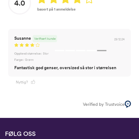
4.0
basert på 1 anmeldelse
Susanne
Verifisert kunde
29.12.24
Opplevd størrelse:
Stor
Farge:
Grønn
Fantastisk god genser, oversized så stor i størrelsen
Nyttig?
Verified by Trustvoice
FØLG OSS