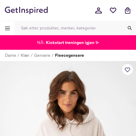
NÅ:
Kickstart treningen igjen ✨
-
-
-
-
Dame
Klær
Gensere
Fleecegensere
Lagt i kurven, utmerket valg!
Til kassen