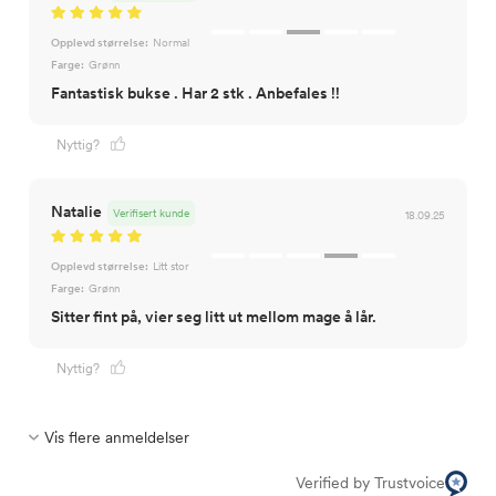
Opplevd størrelse:
Normal
Farge:
Grønn
Fantastisk bukse . Har 2 stk . Anbefales !!
Nyttig?
Natalie
Verifisert kunde
18.09.25
Opplevd størrelse:
Litt stor
Farge:
Grønn
Sitter fint på, vier seg litt ut mellom mage å lår.
Nyttig?
Vis flere anmeldelser
Verified by Trustvoice