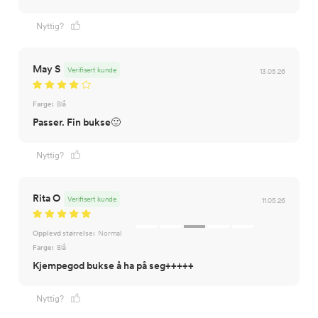
Nyttig?
May S
Verifisert kunde
13.05.26
Farge:
Blå
Passer. Fin bukse🙂
Nyttig?
Rita O
Verifisert kunde
11.05.26
Opplevd størrelse:
Normal
Farge:
Blå
Kjempegod bukse å ha på seg+++++
Nyttig?