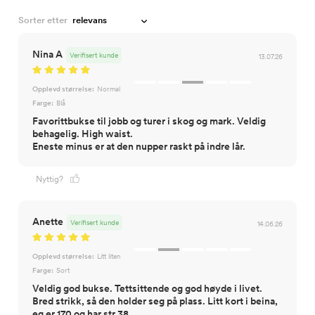
Sorter etter
Nina A
Verifisert kunde
13.07.26
Opplevd størrelse:
Normal
Farge:
Blå
Favorittbukse til jobb og turer i skog og mark. Veldig
behagelig. High waist.
Eneste minus er at den nupper raskt på indre lår.
Nyttig?
Anette
Verifisert kunde
14.06.26
Opplevd størrelse:
Litt liten
Farge:
Sort
Veldig god bukse. Tettsittende og god høyde i livet.
Bred strikk, så den holder seg på plass. Litt kort i beina,
eg er 170 og har str 38.