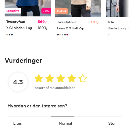
Exclusive
70%
Outlet
569,-
170,-
Twentyfour
Twentyfour
Ichi
1899,-
X GI Mode 2 Lags Poncho
Finse 2.0 Half Zip Fleece
Vurderinger
4.3
basert på 101 anmeldelser
Hvordan er den i størrelsen?
Liten
Normal
Stor