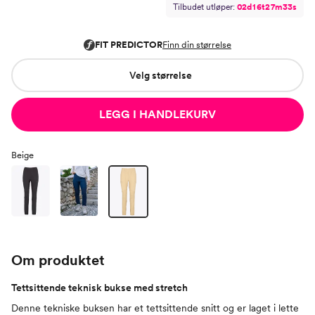
Tilbudet utløper:
0
2
d
1
6
t
2
7
m
3
2
s
Velg størrelse
LEGG I HANDLEKURV
Beige
Om produktet
Tettsittende teknisk bukse med stretch
Denne tekniske buksen har et tettsittende snitt og er laget i lette