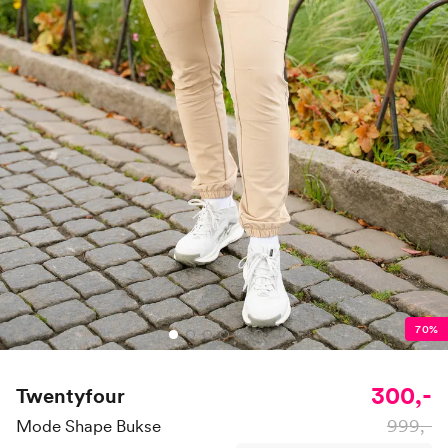
70%
300,-
Twentyfour
999,-
Mode Shape Bukse