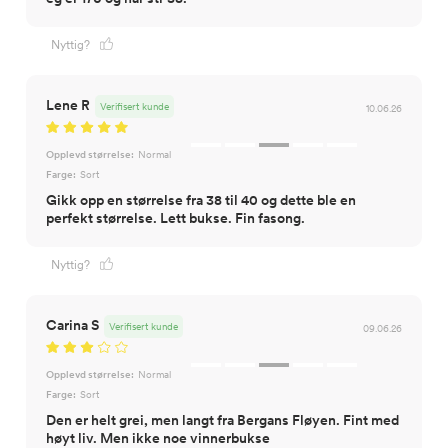
Nyttig?
Lene R
Verifisert kunde
10.06.26
Opplevd størrelse:
Normal
Farge:
Sort
Gikk opp en størrelse fra 38 til 40 og dette ble en
perfekt størrelse. Lett bukse. Fin fasong.
Nyttig?
Carina S
Verifisert kunde
09.06.26
Opplevd størrelse:
Normal
Farge:
Sort
Den er helt grei, men langt fra Bergans Fløyen. Fint med
høyt liv. Men ikke noe vinnerbukse