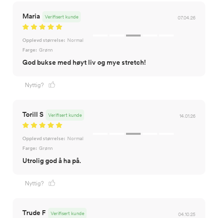
Maria
Verifisert kunde
07.04.26
Opplevd størrelse:
Normal
Farge:
Grønn
God bukse med høyt liv og mye stretch!
Nyttig?
Torill S
Verifisert kunde
14.01.26
Opplevd størrelse:
Normal
Farge:
Grønn
Utrolig god å ha på.
Nyttig?
Trude F
Verifisert kunde
04.10.25