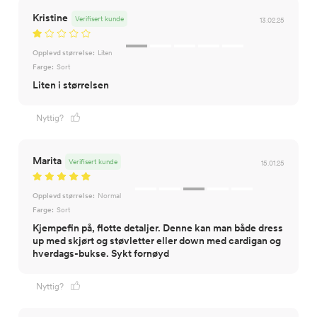
Kristine
Verifisert kunde
13.02.25
Opplevd størrelse:
Liten
Farge:
Sort
Liten i størrelsen
Nyttig?
Marita
Verifisert kunde
15.01.25
Opplevd størrelse:
Normal
Farge:
Sort
Kjempefin på, flotte detaljer. Denne kan man både dress
up med skjørt og støvletter eller down med cardigan og
hverdags-bukse. Sykt fornøyd
Nyttig?