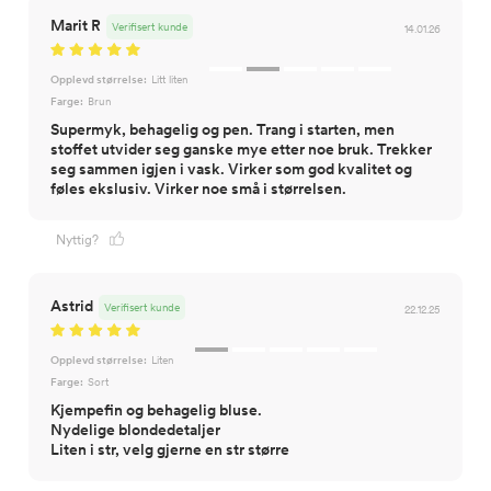
Marit R
Verifisert kunde
14.01.26
Opplevd størrelse:
Litt liten
Farge:
Brun
Supermyk, behagelig og pen. Trang i starten, men
stoffet utvider seg ganske mye etter noe bruk. Trekker
seg sammen igjen i vask. Virker som god kvalitet og
føles ekslusiv. Virker noe små i størrelsen.
Nyttig?
Astrid
Verifisert kunde
22.12.25
Opplevd størrelse:
Liten
Farge:
Sort
Kjempefin og behagelig bluse.
Nydelige blondedetaljer
Liten i str, velg gjerne en str større