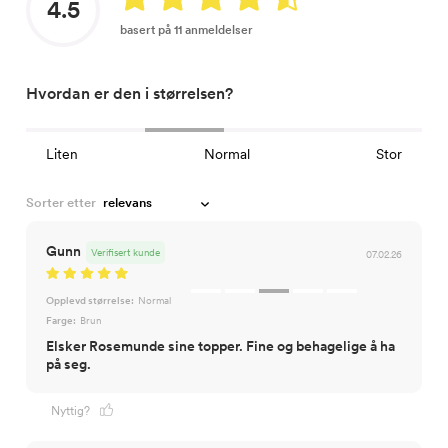
4.5
basert på 11 anmeldelser
Hvordan er den i størrelsen?
Liten
Normal
Stor
Sorter etter
Gunn
Verifisert kunde
07.02.26
Opplevd størrelse:
Normal
Farge:
Brun
Elsker Rosemunde sine topper. Fine og behagelige å ha
på seg.
Nyttig?