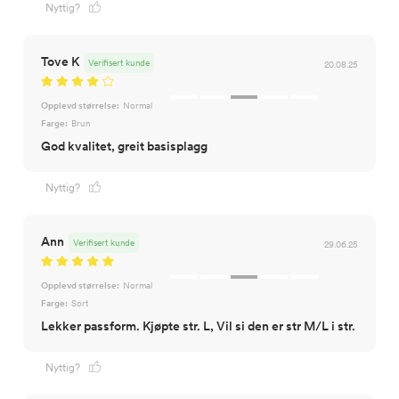
Nyttig?
Tove K
Verifisert kunde
20.08.25
Opplevd størrelse:
Normal
Farge:
Brun
God kvalitet, greit basisplagg
Nyttig?
Ann
Verifisert kunde
29.06.25
Opplevd størrelse:
Normal
Farge:
Sort
Lekker passform. Kjøpte str. L, Vil si den er str M/L i str.
Nyttig?