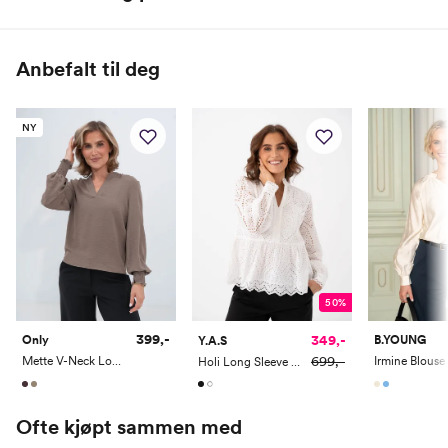
70% Silke / 30% Bomull
Bryst (cm)
82
86
90
94
98
102
Anbefalt til deg
Midje (cm)
64
68
72
76
80
84
Hofte (cm)
90
94
98
102
106
110
NY
50%
399,-
349,-
Only
B.YOUNG
Y.A.S
699,-
Mette V-Neck Long Sleeve Smock Top
Irmine Blouse
Holi Long Sleeve Top
Ofte kjøpt sammen med