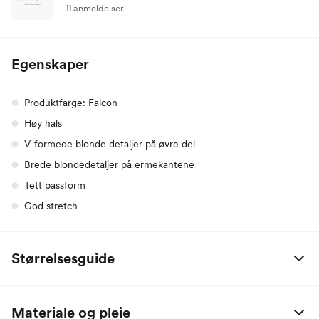
11 anmeldelser
Egenskaper
Produktfarge: Falcon
Høy hals
V-formede blonde detaljer på øvre del
Brede blondedetaljer på ermekantene
Tett passform
God stretch
Størrelsesguide
Rosemunde
XS
S
M
L
XL
XXL
Materiale og pleie
EU size
34
36
38
40
42
44