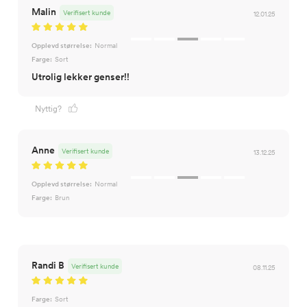
Malin
Verifisert kunde
12.01.25
Opplevd størrelse:
Normal
Farge:
Sort
Utrolig lekker genser!!
Nyttig?
Anne
Verifisert kunde
13.12.25
Opplevd størrelse:
Normal
Farge:
Brun
Randi B
Verifisert kunde
08.11.25
Farge:
Sort