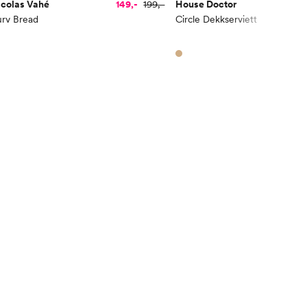
icolas Vahé
149,-
199,-
House Doctor
2
urv Bread
Circle Dekkserviett