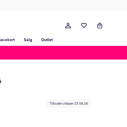
avekort
Salg
Outlet
é
Tilbudet utløper
23.08.26