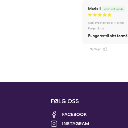
Mariell
Verifisert kunde
Opplevd størrelse:
Normal
Farge:
Brun
Fungerer til sitt formå
Nyttig?
FØLG OSS
FACEBOOK
INSTAGRAM