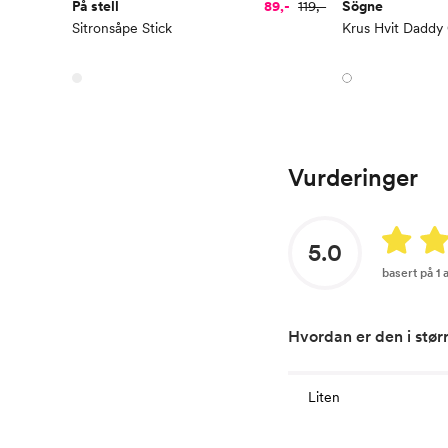
På stell
89,-
119,-
Sögne
Sitronsåpe Stick
Krus Hvit Daddy
Vurderinger
5.0
basert på 1
Hvordan er den i stør
Liten