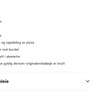
un
e
g og oppdeling av pizza
e ved bordet
tt i akasietre
ke gyldig dersom originalemballasje er brutt
leie
etre
stål