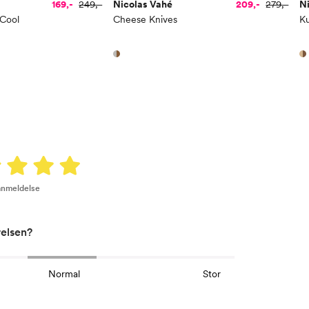
169,-
249,-
Nicolas Vahé
209,-
279,-
N
 Cool
Cheese Knives
K
 anmeldelse
relsen?
Normal
Stor