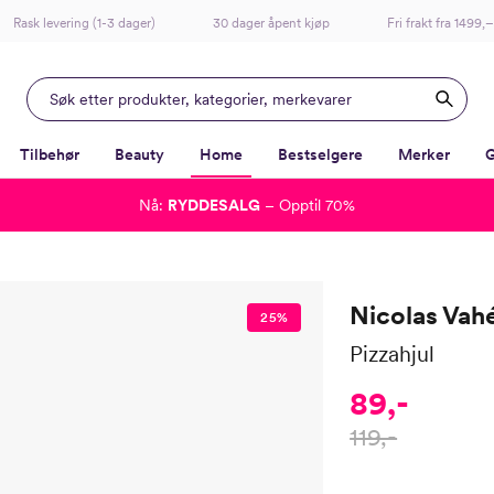
Rask levering (1-3 dager)
30 dager åpent kjøp
Fri frakt fra 1499,–
Tilbehør
Beauty
Home
Bestselgere
Merker
G
Nå:
RYDDESALG
– Opptil 70%
-
-
-
-
Lagt i kurven, utmerket valg!
Til kassen
Nicolas Vah
25%
Pizzahjul
89,-
119,-