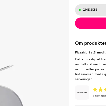
ONE SIZE
Om produkte
Pizzahjul i stål med 
Dette pizzahjulet ko
rustfritt stål med hån
når du setter pizzaen
fint sammen med skj
serveringen.
1 anmelde