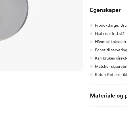
Egenskaper
Produktfarge: Br
Hjul i rustfritt stål
Håndtak i akasietr
Egnet til serverin
Kan brukes direkt
Matcher skjærebre
Retur: Retur er ik
Materiale og p
Håndtak: 100% Akasi
Bunn: 100% Rustfritt 