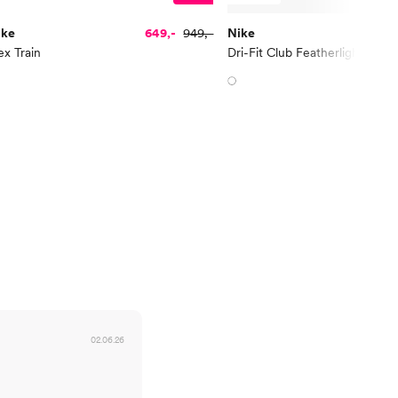
ike
649,-
949,-
Nike
ex Train
Dri-Fit Club Featherlight Cap
02.06.26