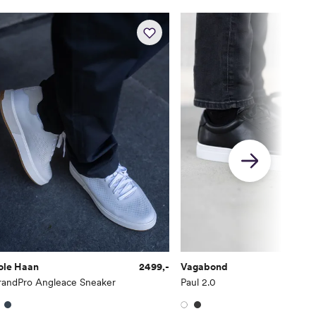
26.5
7.5
8.5
27
8
9
27.5
8.5
9.5
28
9
10
28.5
9.5
10.5
29
10
11
29.5
10.5
11.5
30
11
12
ole Haan
2499,-
Vagabond
randPro Angleace Sneaker
Paul 2.0