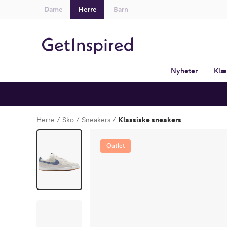
Dame
Herre
Barn
Nyheter
Klæ
Herre
Sko
Sneakers
Klassiske sneakers
Outlet