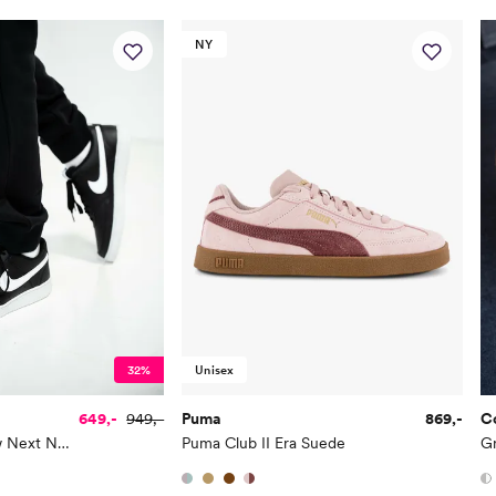
42
NY
42.5
43
44
44.5
45
45.5
46
32%
Unisex
649,-
949,-
Puma
869,-
C
Court Vision Low Next Nature
Puma Club II Era Suede
G