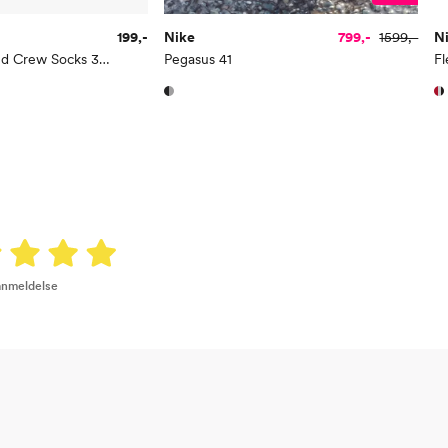
199,-
Nike
799,-
1599,-
N
Everyday Elevated Crew Socks 3-pack
Pegasus 41
Fl
 anmeldelse