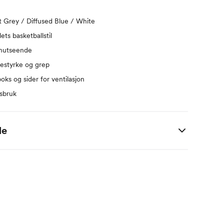
t Grey / Diffused Blue / White
lets basketballstil
nnutseende
testyrke og grep
boks og sider for ventilasjon
gsbruk
de
CM
UK
US
25
6
7
25.5
6.5
7.5
26
7
8