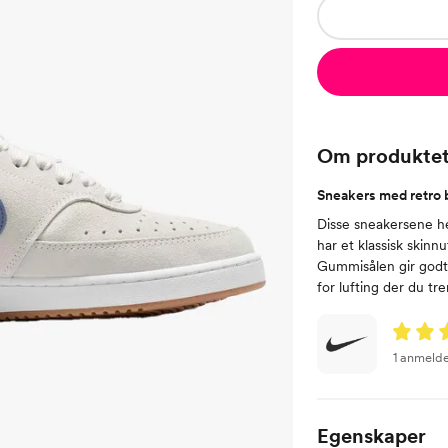
Om produkte
Sneakers med retro b
Disse sneakersene hen
har et klassisk skinn
Gummisålen gir godt 
for lufting der du tr
1 anmelde
Egenskaper