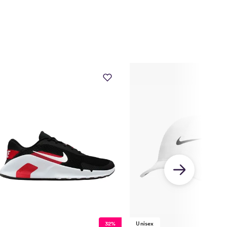
32%
Unisex