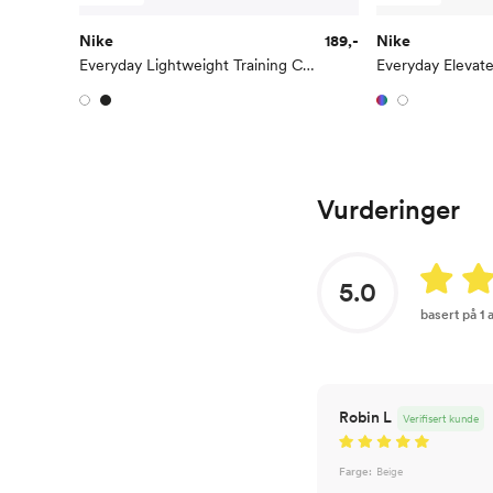
Nike
189,-
Nike
Everyday Lightweight Training Crew Socks 3PK
Vurderinger
5.0
basert på 1
Robin L
Verifisert kunde
Farge:
Beige