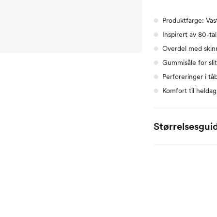
Produktfarge: Vas
Inspirert av 80-tal
Overdel med ski
Gummisåle for sli
Perforeringer i tå
Komfort til helda
Størrelsesgui
EU
40
40.5
41