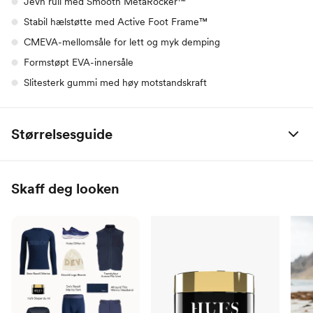
Jevn rull med Smooth MetaRocker™
Stabil hælstøtte med Active Foot Frame™
CMEVA-mellomsåle for lett og myk demping
Formstøpt EVA-innersåle
Slitesterk gummi med høy motstandskraft
Størrelsesguide
EU
CM
Britisk
Amerikansk
Skaff deg looken
40
24.7
6.5
7
40 2/3
25.1
7
7.5
41 1/3
25.6
7.5
8
42
26.0
8
8.5
42 2/3
26.4
8.5
9