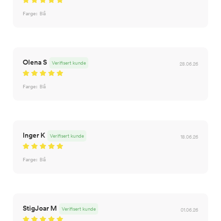
Farge:
Blå
Olena S
Verifisert kunde
28.06.26
Farge:
Blå
Inger K
Verifisert kunde
18.06.26
Farge:
Blå
StigJoar M
Verifisert kunde
01.06.26