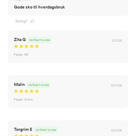
Gode sko til hverdagsbruk
Nyttig?
Zita G
Verifisert kunde
21.07.26
Farge:
Blå
Malin
Verifisert kunde
03.07.26
Farge:
Grønn
Torgrim E
Verifisert kunde
02.07.26