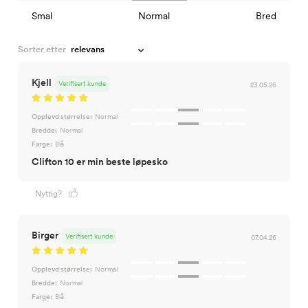
Smal
Normal
Bred
Sorter etter
Kjell
Verifisert kunde
23.05.26
Opplevd størrelse:
Normal
Bredde:
Normal
Farge:
Blå
Clifton 10 er min beste løpesko
Nyttig?
Birger
Verifisert kunde
07.04.26
Opplevd størrelse:
Normal
Bredde:
Normal
Farge:
Blå