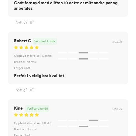
Godt fornøyd med clifton 10 dette er mitt andre par og
anbefales
Nyttig?
Robert G
Verifisert kunde
11.03.26
Opplevd størrelse:
Normal
Bredde:
Normal
Farge:
Sort
Perfekt veldig bra kvalitet
Nyttig?
Kine
Verifisert kunde
07.10.25
Opplevd størrelse:
Litt stor
Bredde:
Normal
Farge:
Sort