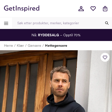
Nå:
RYDDESALG
– Opptil 70%
-
-
-
-
Herre
Klær
Gensere
Hettegensere
Lagt i kurven, utmerket valg!
Til kassen