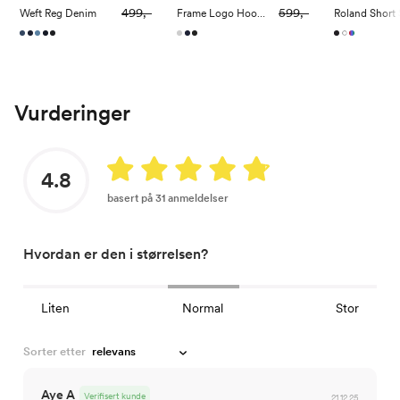
499,-
599,-
Weft Reg Denim
Frame Logo Hoodie
Vurderinger
4.8
basert på 31 anmeldelser
Hvordan er den i størrelsen?
Liten
Normal
Stor
Sorter etter
Aye A
Verifisert kunde
21.12.25