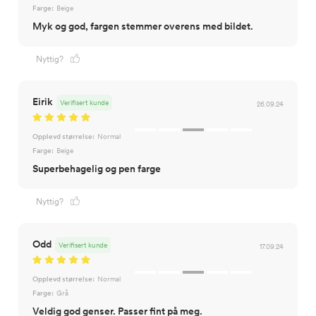
Farge:
Beige
Myk og god, fargen stemmer overens med bildet.
Nyttig?
Eirik
Verifisert kunde
26.09.24
Opplevd størrelse:
Normal
Farge:
Beige
Superbehagelig og pen farge
Nyttig?
Odd
Verifisert kunde
17.09.24
Opplevd størrelse:
Normal
Farge:
Grå
Veldig god genser. Passer fint på meg.