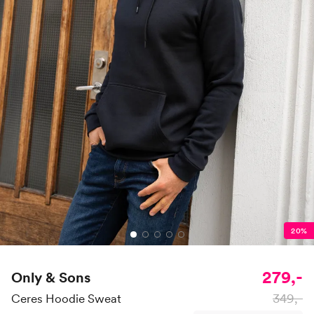
20%
279,-
Only & Sons
349,-
Ceres Hoodie Sweat