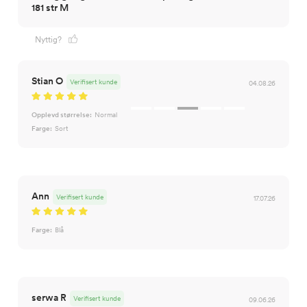
181 str M
Nyttig?
Stian O
Verifisert kunde
04.08.26
Opplevd størrelse:
Normal
Farge:
Sort
Ann
Verifisert kunde
17.07.26
Farge:
Blå
serwa R
Verifisert kunde
09.06.26