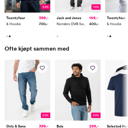
50%
70%
399,-
149,-
Twentyfour
Jack and Jones
Twentyfour
799,-
499,-
& Hoodie
Norrebro EMB Sweat Hood
& Hoodie
Ofte kjøpt sammen med
20%
50%
399,-
299,-
Only & Sons
Bula
Selected H