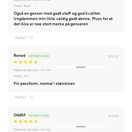
Farge:
Beige
Også en genser med godt stoff og god kvalitet.
Ungdommen min likte veldig godt denne. Pluss for at
det ikke er noe stort merke på genseren
Nyttig?
Reneé
Verifisert kunde
19.05.25
Opplevd størrelse:
Normal
Farge:
Sort
Fin passform, normal i størrelsen
Nyttig?
OddM
Verifisert kunde
29.12.24
Opplevd størrelse:
Normal