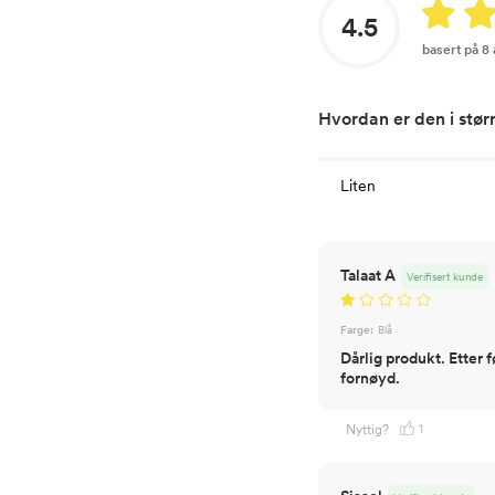
4.5
basert på 8
Hvordan er den i stør
Liten
Talaat A
Verifisert kunde
Farge:
Blå
Dårlig produkt. Etter f
fornøyd.
1
Nyttig?