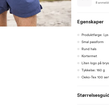
8 anmeld
Egenskaper
Produktfarge: Ly
Smal passform
Rund hals
Kortermet
Liten logo på brys
Tykkelse: 160 g
Oeko-Tex 100 sert
Størrelsesgui
Twentyfour herre