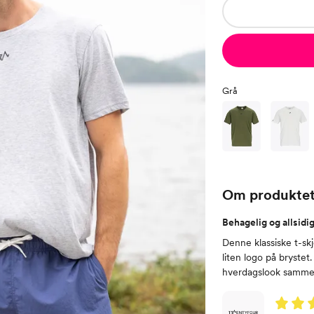
Grå
Om produkte
Behagelig og allsidig
Denne klassiske t-sk
liten logo på brystet.
hverdagslook sammen