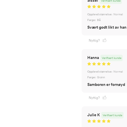
Sissel
Verifisert kunde
Opplevd størrelse:
Normal
Farge:
Blå
Svært godt likt av han
Nyttig?
Hanna
Verifisert kunde
Opplevd størrelse:
Normal
Farge:
Grønn
Samboren er fornøyd
Nyttig?
Julie K
Verifisert kunde