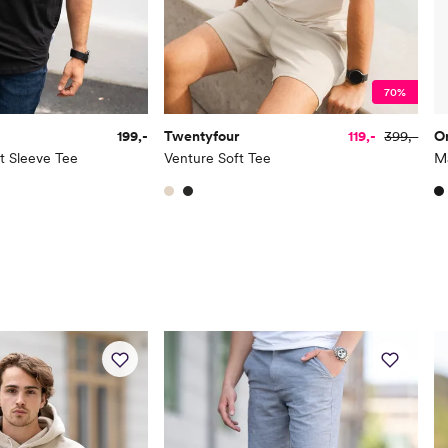
70%
199,-
Twentyfour
119,-
399,-
O
t Sleeve Tee
Venture Soft Tee