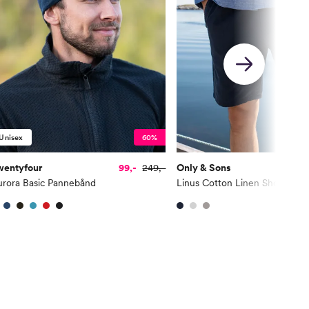
Unisex
60%
wentyfour
99,-
249,-
Only & Sons
urora Basic Pannebånd
Linus Cotton Linen Shorts