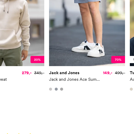
20%
70%
279,-
349,-
Jack and Jones
149,-
499,-
T
weat
Jack and Jones Ace Summer Linen Blend Shorts
A