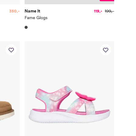
350,-
Name It
119,-
199,-
Fame Glogs