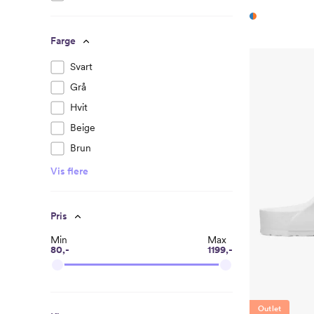
Farge
Svart
Grå
Hvit
Beige
Brun
Vis flere
Pris
Min
Max
80,-
1199,-
Outlet