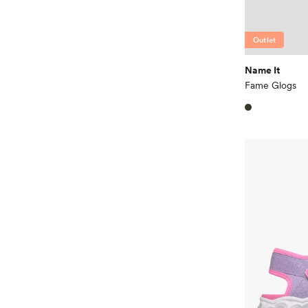
Outlet
Name It
Fame Glogs