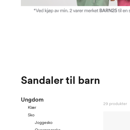
Sandaler til barn
Ungdom
29
produkter
Klær
Sko
Joggesko