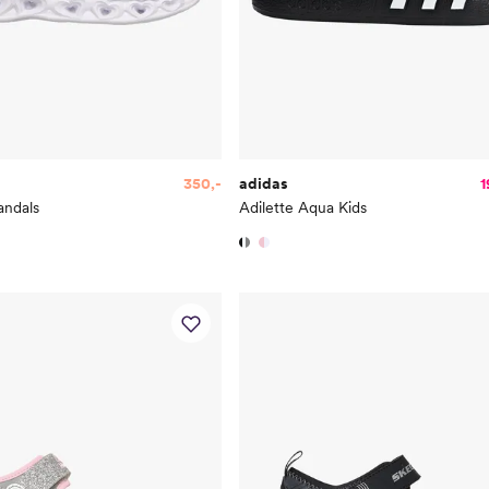
350,-
adidas
1
andals
Adilette Aqua Kids