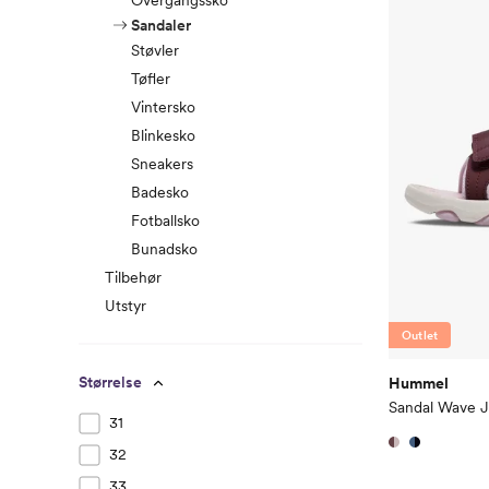
Overgangssko
Sandaler
Støvler
Tøfler
Vintersko
Blinkesko
Sneakers
Badesko
Fotballsko
Bunadsko
Tilbehør
Utstyr
Outlet
Størrelse
Hummel
Sandal Wave J
31
32
33