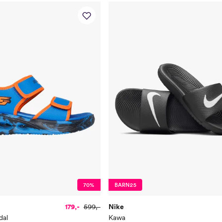
70%
BARN25
179,-
599,-
Nike
dal
Kawa