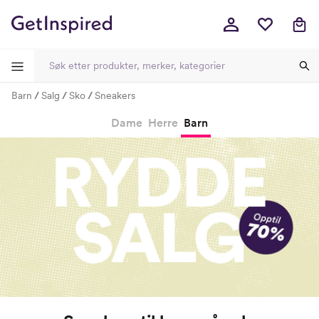
Barn
Salg
Sko
Sneakers
-
-
-
-
Dame
Herre
Barn