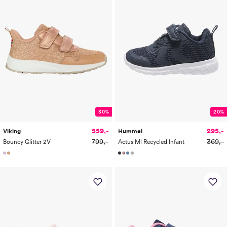
30%
20%
559,-
295,-
Viking
Hummel
799,-
369,-
Bouncy Glitter 2V
Actus Ml Recycled Infant