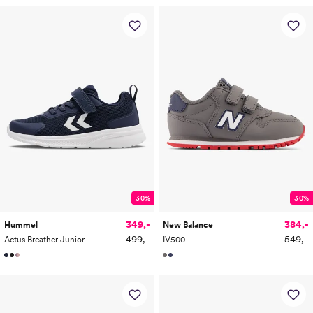
30%
30%
349,-
384,-
Hummel
New Balance
499,-
549,-
Actus Breather Junior
IV500