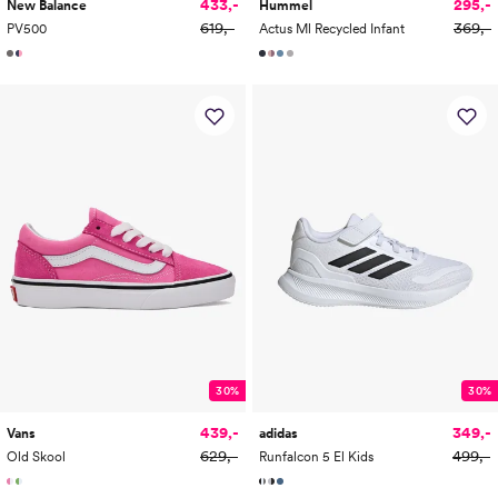
433,-
295,-
New Balance
Hummel
619,-
369,-
PV500
Actus Ml Recycled Infant
30%
30%
439,-
349,-
Vans
adidas
629,-
499,-
Old Skool
Runfalcon 5 El Kids