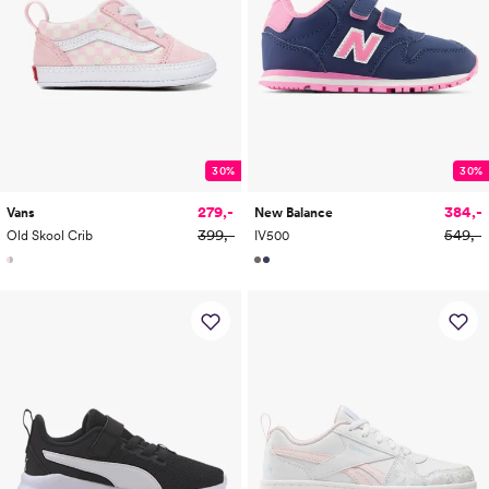
30%
30%
279,-
384,-
Vans
New Balance
399,-
549,-
Old Skool Crib
IV500