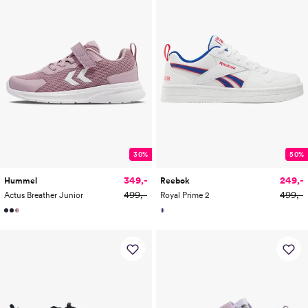
30%
50%
349,-
249,-
Hummel
Reebok
499,-
499,-
Actus Breather Junior
Royal Prime 2