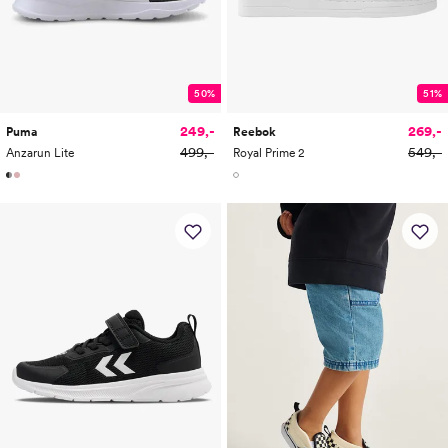
50%
51%
249,-
269,-
Puma
Reebok
499,-
549,-
Anzarun Lite
Royal Prime 2