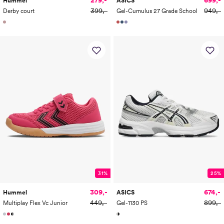
Hummel
ASICS
399,-
949,-
Derby court
Gel-Cumulus 27 Grade School
31%
25%
309,-
674,-
Hummel
ASICS
449,-
899,-
Multiplay Flex Vc Junior
Gel-1130 PS