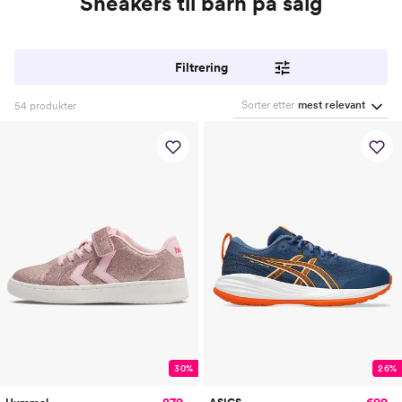
Sneakers til barn på salg
Filtrering
Sorter etter
mest relevant
54
produkter
30%
26%
279,-
699,-