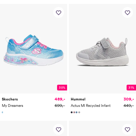
30%
31%
489,-
309,-
Skechers
Hummel
699,-
449,-
My Dreamers
Actus Ml Recycled Infant