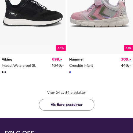
33%
31%
699,-
309,-
Viking
Hummel
1049,-
449,-
Impact Waterproof SL
Crosslite Infant
Viser 24 av 54 produkter
Vis flere produkter