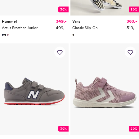
30%
30%
349,-
363,-
Hummel
Vans
499,-
519,-
Actus Breather Junior
Classic Slip-On
30%
20%