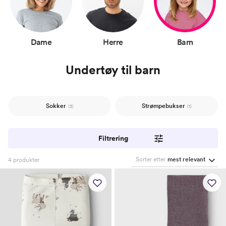
Dame
Herre
Barn
Undertøy til barn
Sokker
Strømpebukser
(3)
(1)
Filtrering
Sorter etter
mest relevant
4
produkter