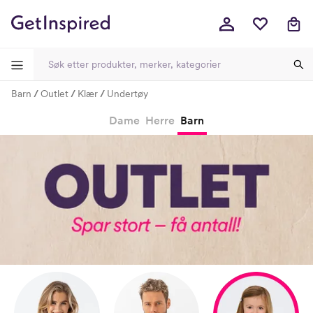
Barn
Outlet
Klær
Undertøy
-
-
-
-
Dame
Herre
Barn